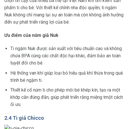
chọn tin cậy của nhiều bà mẹ tại Việt Nam khi tìm kiếm sản
phẩm ti cho bé. Với thiết kế chỉnh nha độc quyền, ti ngậm
Nuk không chỉ mang lại sự an toàn mà còn không ảnh hưởng
đến sự phát triển răng lợi của bé.
Ưu điểm của núm giả Nuk
Ti ngậm Nuk được sản xuất với tiêu chuẩn cao và không
chứa BPA cùng các chất độc hại khác, đảm bảo an toàn
tuyệt đối cho bé.
Hệ thống van khí giúp loại bỏ hiệu quả khí thừa trong quá
trình bé ngậm ti.
Thiết kế cổ núm ti cho phép môi bé khép kín, tạo ra một
khớp cắn đúng đắn, giúp phát triển răng miệng tmột cách
ối ưu.
2.4 Ti giả Chicco