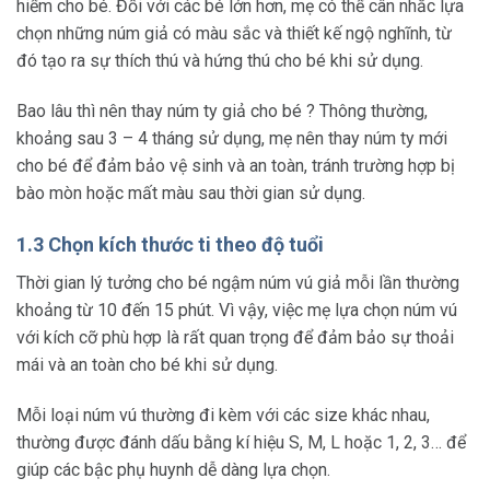
hiểm cho bé. Đối với các bé lớn hơn, mẹ có thể cân nhắc lựa
chọn những núm giả có màu sắc và thiết kế ngộ nghĩnh, từ
đó tạo ra sự thích thú và hứng thú cho bé khi sử dụng.
Bao lâu thì nên thay núm ty giả cho bé ? Thông thường,
khoảng sau 3 – 4 tháng sử dụng, mẹ nên thay núm ty mới
cho bé để đảm bảo vệ sinh và an toàn, tránh trường hợp bị
bào mòn hoặc mất màu sau thời gian sử dụng.
1.3 Chọn kích thước ti theo độ tuổi
Thời gian lý tưởng cho bé ngậm núm vú giả mỗi lần thường
khoảng từ 10 đến 15 phút. Vì vậy, việc mẹ lựa chọn núm vú
với kích cỡ phù hợp là rất quan trọng để đảm bảo sự thoải
mái và an toàn cho bé khi sử dụng.
Mỗi loại núm vú thường đi kèm với các size khác nhau,
thường được đánh dấu bằng kí hiệu S, M, L hoặc 1, 2, 3… để
giúp các bậc phụ huynh dễ dàng lựa chọn.