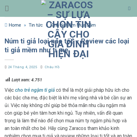
Bỏ
qua
nội
Home
»
Tin tức
»
Kinh Nghiệm Mua Sắm
dung
Núm ti giả loại nào tốt – Review các loại
ti giả mềm như ti mẹ
24 Tháng 4, 2025
Châu Hồ
Lượt xem:
4.751
Việc
cho trẻ ngậm ti giả
có thể là một giải pháp hữu ích cho
các bậc cha mẹ, đặc biệt là khi mẹ vắng nhà và bé cần sự an
ủi. Việc này không chỉ giúp bé thỏa mãn nhu cầu ngậm mà
còn giúp bé yên tâm hơn khi ngủ. Tuy nhiên, vấn đề quan
trọng là làm thế nào để chọn mua núm ty ngậm phù hợp và
an toàn nhất cho bé. Hãy cùng Zaracos tham khảo kinh
nghiệm chọn mua ti giả và review những loại ti tốt và an toàn