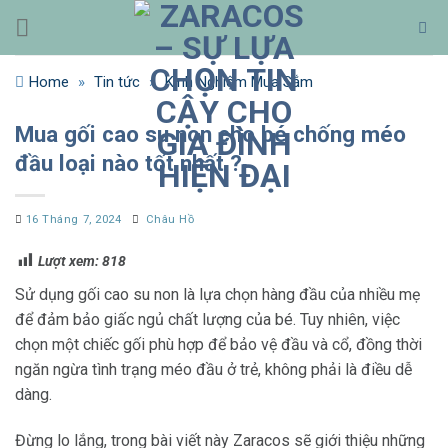
Bỏ
qua
nội
Home
»
Tin tức
»
Kinh Nghiệm Mua Sắm
dung
Mua gối cao su non cho bé chống méo
đầu loại nào tốt nhất ?
16 Tháng 7, 2024
Châu Hồ
Lượt xem:
818
Sử dụng gối cao su non là lựa chọn hàng đầu của nhiều mẹ
để đảm bảo giấc ngủ chất lượng của bé. Tuy nhiên, việc
chọn một chiếc gối phù hợp để bảo vệ đầu và cổ, đồng thời
ngăn ngừa tình trạng méo đầu ở trẻ, không phải là điều dễ
dàng.
Đừng lo lắng, trong bài viết này Zaracos sẽ giới thiệu những