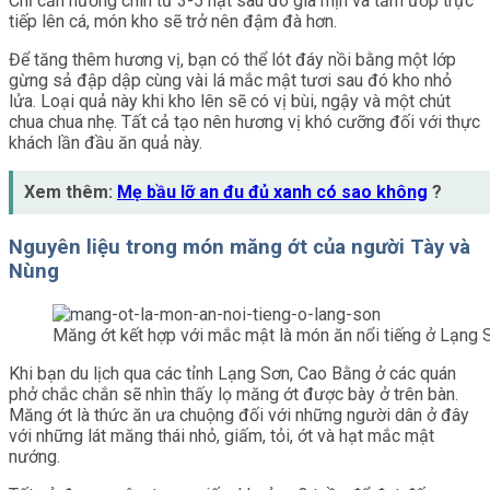
Chỉ cần nướng chín từ 3-5 hạt sau đó giã mịn và tẩm ướp trực
tiếp lên cá, món kho sẽ trở nên đậm đà hơn.
Để tăng thêm hương vị, bạn có thể lót đáy nồi bằng một lớp
gừng sả đập dập cùng vài lá mắc mật tươi sau đó kho nhỏ
lửa. Loại quả này khi kho lên sẽ có vị bùi, ngậy và một chút
chua chua nhẹ. Tất cả tạo nên hương vị khó cưỡng đối với thực
khách lần đầu ăn quả này.
Xem thêm:
Mẹ bầu lỡ an đu đủ xanh có sao không
?
Nguyên liệu trong món măng ớt của người Tày và
Nùng
Măng ớt kết hợp với mắc mật là món ăn nổi tiếng ở Lạng 
Khi bạn du lịch qua các tỉnh Lạng Sơn, Cao Bằng ở các quán
phở chắc chắn sẽ nhìn thấy lọ măng ớt được bày ở trên bàn.
Măng ớt là thức ăn ưa chuộng đối với những người dân ở đây
với những lát măng thái nhỏ, giấm, tỏi, ớt và hạt mắc mật
nướng.