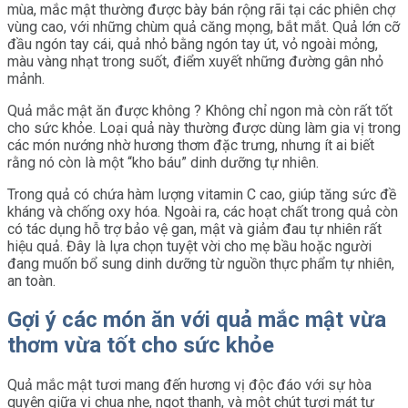
mùa, mắc mật thường được bày bán rộng rãi tại các phiên chợ
vùng cao, với những chùm quả căng mọng, bắt mắt. Quả lớn cỡ
đầu ngón tay cái, quả nhỏ bằng ngón tay út, vỏ ngoài mỏng,
màu vàng nhạt trong suốt, điểm xuyết những đường gân nhỏ
mảnh.
Quả mắc mật ăn được không ? Không chỉ ngon mà còn rất tốt
cho sức khỏe. Loại quả này thường được dùng làm gia vị trong
các món nướng nhờ hương thơm đặc trưng, nhưng ít ai biết
rằng nó còn là một “kho báu” dinh dưỡng tự nhiên.
Trong quả có chứa hàm lượng vitamin C cao, giúp tăng sức đề
kháng và chống oxy hóa. Ngoài ra, các hoạt chất trong quả còn
có tác dụng hỗ trợ bảo vệ gan, mật và giảm đau tự nhiên rất
hiệu quả. Đây là lựa chọn tuyệt vời cho mẹ bầu hoặc người
đang muốn bổ sung dinh dưỡng từ nguồn thực phẩm tự nhiên,
an toàn.
Gợi ý các món ăn với quả mắc mật vừa
thơm vừa tốt cho sức khỏe
Quả mắc mật tươi mang đến hương vị độc đáo với sự hòa
quyện giữa vị chua nhẹ, ngọt thanh, và một chút tươi mát tự