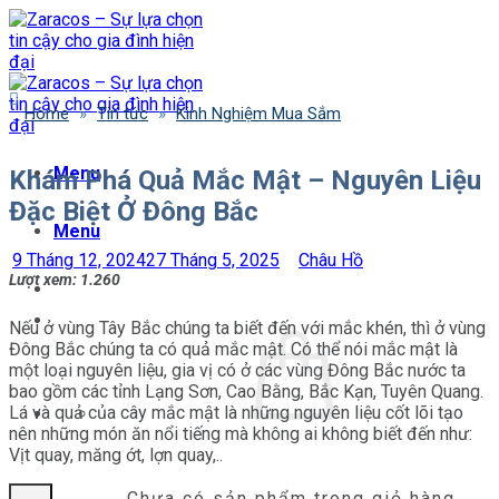
Bỏ
qua
nội
dung
Home
»
Tin tức
»
Kinh Nghiệm Mua Sắm
Menu
Khám Phá Quả Mắc Mật – Nguyên Liệu
Đặc Biệt Ở Đông Bắc
Menu
9 Tháng 12, 2024
27 Tháng 5, 2025
Châu Hồ
Lượt xem:
1.260
Nếu ở vùng Tây Bắc chúng ta biết đến với mắc khén, thì ở vùng
Đông Bắc chúng ta có quả mắc mật. Có thể nói mắc mật là
một loại nguyên liệu, gia vị có ở các vùng Đông Bắc nước ta
bao gồm các tỉnh Lạng Sơn, Cao Bằng, Bắc Kạn, Tuyên Quang.
Lá và quả của cây mắc mật là những nguyên liệu cốt lõi tạo
nên những món ăn nổi tiếng mà không ai không biết đến như:
Vịt quay, măng ớt, lợn quay,..
Chưa có sản phẩm trong giỏ hàng.