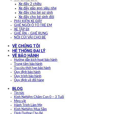
Xe đẩy 2 chiều
Xe đẩy gấp gọn siêu nhẹ
Xe đẩy cho bé sơ sinh
Xe đẩy cho bé sinh đôi
PHỤ KIỆN XE ĐẨY
GHẾ NGỒI Ô TÔ TRẺ EM
XE TẬP ĐI
GHẾ ĂN – GHẾ RUNG
NÔI CŨI VẢI CHO BÉ
VỀ CHÚNG TÔI
HỆ THỐNG ĐẠI LÝ
VỀ BẢO HÀNH
Hướng dẫn kích hoạt bảo hành
Trung tâm bảo hành
Tra cứu thời hạn bảo hành
Quy định bảo hành
Quy trình bảo hành
Quy định về đổi hàng
BLOG
Tin tức
Kinh Nghiệm Chăm Con 0 – 3 Tuổi
Mẹo vặt
Hành Trình Làm Mẹ
Kinh Nghiệm Mua Sắm
Dinh Dưỡng Cho Bé