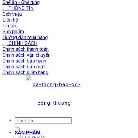
Ghế ăn - Ghế rung
THÔNG TIN
Giới thiệu
Liên hệ
Tin tức
Sản phẩm
Hướng dẫn mua hàng
CHÍNH SÁCH
Chính sách thanh toán
Chính sách vận chuyển
Chính sách bảo hành
Chính sách bảo mật
Chính sách kiểm hàng
Tìm
kiếm:
SẢN PHẨM
TẤT CẢ XE ĐẨY