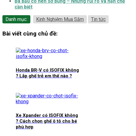
Bà bầu có nên sờ bụng – Những rủi ro và hạn chế
cần biết
Danh mục:
Kinh Nghiệm Mua Sắm
Tin tức
Bài viết cùng chủ đề:
Honda BR-V có ISOFIX không
? Lắp ghế trẻ em thế nào ?
Xe Xpander có ISOFIX không
? Cách chọn ghế ô tô cho bé
phù hợp