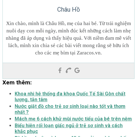
Châu Hồ
Xin chào, mình là Châu Hồ, mẹ của hai bé. Từ trải nghiệm
nuôi dạy con mỗi ngày, mình đúc kết những cách làm nhẹ
nhàng đã áp dụng và thấy hiệu quả. Với niềm đam mê viết
lách, mình xin chia sẻ các bài viết mong rằng sẽ hữu ích
cho các mẹ bỉm tại Zaracos.vn.
Xem thêm:
Khoa nhi hệ thống đa khoa Quốc Tế Sài Gòn chất
lượng, tận tâm
Nước giặt đồ cho trẻ sơ sinh loại nào tốt và thơm
nhất ?
Mách mẹ 6 cách khử mùi nước tiểu của bé trên nệm
Biểu hiện rối loạn giấc ngủ ở trẻ sơ sinh và cách
khắc phục