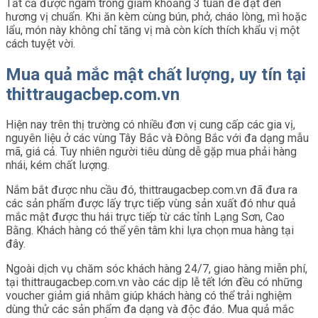
Tất cả được ngâm trong giấm khoảng 3 tuần để đạt đến
hương vị chuẩn. Khi ăn kèm cùng bún, phở, cháo lòng, mì hoặc
lẩu, món này không chỉ tăng vị mà còn kích thích khẩu vị một
cách tuyệt vời.
Mua quả mắc mật chất lượng, uy tín tại
thittraugacbep.com.vn
Hiện nay trên thị trường có nhiều đơn vị cung cấp các gia vị,
nguyên liệu ở các vùng Tây Bắc và Đông Bắc với đa dạng mẫu
mã, giá cả. Tuy nhiên người tiêu dùng dễ gặp mua phải hàng
nhái, kém chất lượng.
Nắm bắt được nhu cầu đó, thittraugacbep.com.vn đã đưa ra
các sản phẩm được lấy trực tiếp vùng sản xuất đó như quả
mắc mật được thu hái trực tiếp từ các tỉnh Lạng Sơn, Cao
Bằng. Khách hàng có thể yên tâm khi lựa chọn mua hàng tại
đây.
Ngoài dịch vụ chăm sóc khách hàng 24/7, giao hàng miễn phí,
tại thittraugacbep.com.vn vào các dịp lễ tết lớn đều có những
voucher giảm giá nhằm giúp khách hàng có thể trải nghiệm
dùng thử các sản phẩm đa dạng và độc đáo. Mua quả mắc