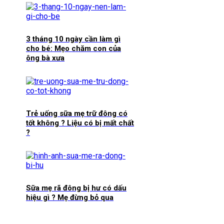
3 tháng 10 ngày cần làm gì
cho bé: Mẹo chăm con của
ông bà xưa
Trẻ uống sữa mẹ trữ đông có
tốt không ? Liệu có bị mất chất
?
Sữa mẹ rã đông bị hư có dấu
hiệu gì ? Mẹ đừng bỏ qua