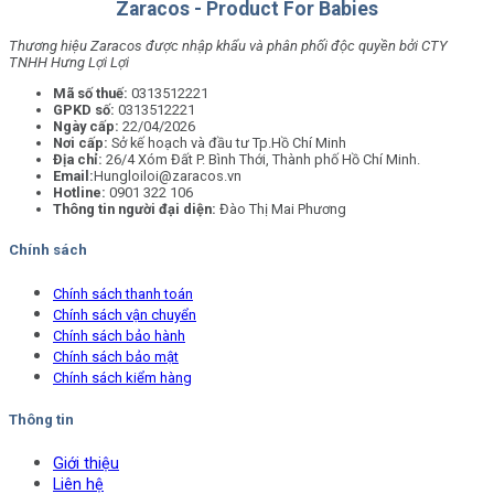
Zaracos - Product For Babies
Thương hiệu Zaracos được nhập khẩu và phân phối độc quyền bởi CTY
TNHH Hưng Lợi Lợi
Mã số thuế:
0313512221
GPKD số:
0313512221
Ngày cấp:
22/04/2026
Nơi cấp:
Sở kế hoạch và đầu tư Tp.Hồ Chí Minh
Địa chỉ:
26/4 Xóm Đất P. Bình Thới, Thành phố Hồ Chí Minh.
Email:
Hungloiloi@zaracos.vn
Hotline:
0901 322 106
Thông tin người đại diện:
Đào Thị Mai Phương
Chính sách
Chính sách thanh toán
Chính sách vận chuyển
Chính sách bảo hành
Chính sách bảo mật
Chính sách kiểm hàng
Thông tin
Giới thiệu
Liên hệ