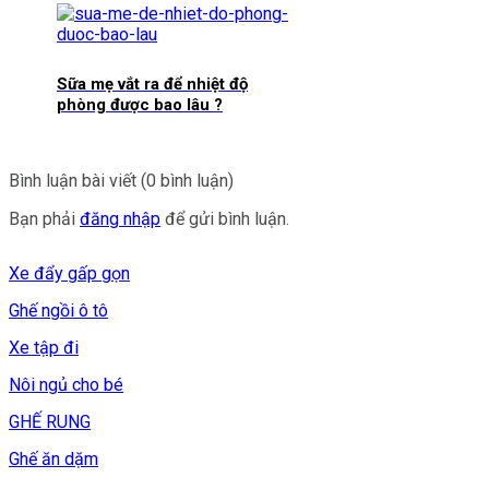
Sữa mẹ vắt ra để nhiệt độ
phòng được bao lâu ?
Bình luận bài viết (0 bình luận)
Bạn phải
đăng nhập
để gửi bình luận.
Xe đẩy gấp gọn
Ghế ngồi ô tô
Xe tập đi
Nôi ngủ cho bé
GHẾ RUNG
Ghế ăn dặm