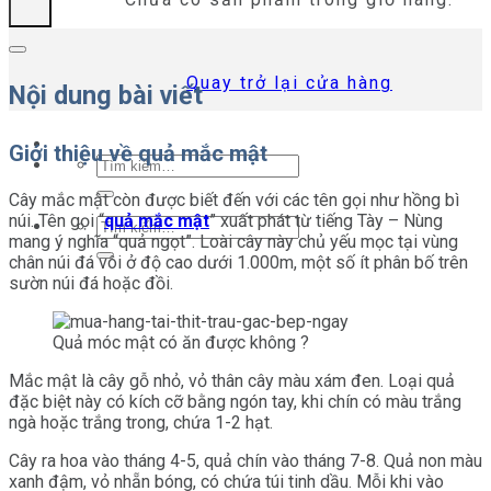
Quay trở lại cửa hàng
Nội dung bài viết
Giới thiệu về quả mắc mật
Tìm
kiếm:
Cây mắc mật còn được biết đến với các tên gọi như hồng bì
núi. Tên gọi “
quả mắc mật
” xuất phát từ tiếng Tày – Nùng
Tìm
mang ý nghĩa “quả ngọt”. Loài cây này chủ yếu mọc tại vùng
kiếm:
chân núi đá vôi ở độ cao dưới 1.000m, một số ít phân bố trên
sườn núi đá hoặc đồi.
Quả móc mật có ăn được không ?
Mắc mật là cây gỗ nhỏ, vỏ thân cây màu xám đen. Loại quả
đặc biệt này có kích cỡ bằng ngón tay, khi chín có màu trắng
ngà hoặc trắng trong, chứa 1-2 hạt.
Cây ra hoa vào tháng 4-5, quả chín vào tháng 7-8. Quả non màu
xanh đậm, vỏ nhẵn bóng, có chứa túi tinh dầu. Mỗi khi vào