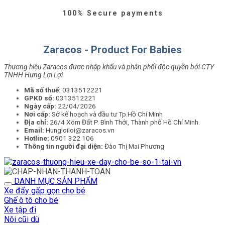
100% Secure payments
Zaracos - Product For Babies
Thương hiệu Zaracos được nhập khẩu và phân phối độc quyền bởi CTY
TNHH Hưng Lợi Lợi
Mã số thuế:
0313512221
GPKD số:
0313512221
Ngày cấp:
22/04/2026
Nơi cấp:
Sở kế hoạch và đầu tư Tp.Hồ Chí Minh
Địa chỉ:
26/4 Xóm Đất P. Bình Thới, Thành phố Hồ Chí Minh.
Email:
Hungloiloi@zaracos.vn
Hotline:
0901 322 106
Thông tin người đại diện:
Đào Thị Mai Phương
DANH MỤC SẢN PHẨM
Xe đẩy gấp gọn cho bé
Ghế ô tô cho bé
Xe tập đi
Nôi cũi dù