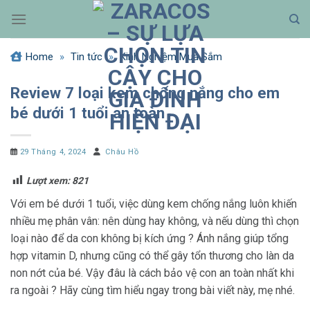
Bỏ
qua
nội
Home
»
Tin tức
»
Kinh Nghiệm Mua Sắm
dung
Review 7 loại kem chống nắng cho em
bé dưới 1 tuổi an toàn
29 Tháng 4, 2024
Châu Hồ
Lượt xem:
821
Với em bé dưới 1 tuổi, việc dùng kem chống nắng luôn khiến
nhiều mẹ phân vân: nên dùng hay không, và nếu dùng thì chọn
loại nào để da con không bị kích ứng ? Ánh nắng giúp tổng
hợp vitamin D, nhưng cũng có thể gây tổn thương cho làn da
non nớt của bé. Vậy đâu là cách bảo vệ con an toàn nhất khi
ra ngoài ? Hãy cùng tìm hiểu ngay trong bài viết này, mẹ nhé.