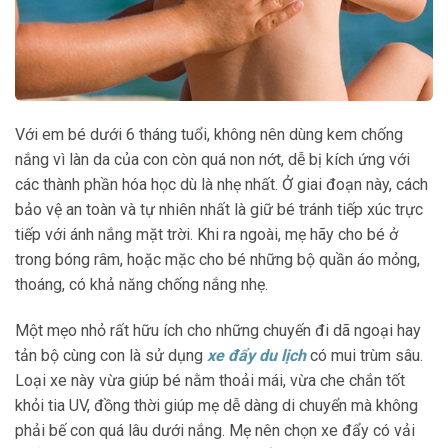
Với em bé dưới 6 tháng tuổi, không nên dùng kem chống
nắng vì làn da của con còn quá non nớt, dễ bị kích ứng với
các thành phần hóa học dù là nhẹ nhất. Ở giai đoạn này, cách
bảo vệ an toàn và tự nhiên nhất là giữ bé tránh tiếp xúc trực
tiếp với ánh nắng mặt trời. Khi ra ngoài, mẹ hãy cho bé ở
trong bóng râm, hoặc mặc cho bé những bộ quần áo mỏng,
thoáng, có khả năng chống nắng nhẹ.
Một mẹo nhỏ rất hữu ích cho những chuyến đi dã ngoại hay
tản bộ cùng con là sử dụng
xe đẩy du lịch
có mui trùm sâu.
Loại xe này vừa giúp bé nằm thoải mái, vừa che chắn tốt
khỏi tia UV, đồng thời giúp mẹ dễ dàng di chuyển mà không
phải bế con quá lâu dưới nắng. Mẹ nên chọn xe đẩy có vải