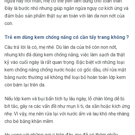
ngứa hay nổi mẩn, mẹ có thể yên tâm dùng cho toàn thân.
Đây là bước nhỏ nhưng giúp ngăn ngừa nguy cơ kích ứng và
đảm bảo sản phẩm thật sự an toàn với làn da non nớt của
con.
Trẻ em dùng kem chống nắng có cần tẩy trang không ?
Câu trả lời là có, mẹ nhé. Dù làn da của trẻ còn non nớt,
nhưng khi đã dùng kem chống nắng, việc làm sạch da thật
kỹ vào cuối ngày là rất quan trọng. Đặc biệt với những loại
kem chống nắng chống nước hoặc có gốc dầu, chỉ rửa mặt
bằng nước thường sẽ không thể loại bỏ hoàn toàn lớp kem
còn bám lại trên da.
Nếu lớp kem và bụi bẩn tích tụ lâu ngày, lỗ chân lông dễ bị
bít tắc, gây ra các vấn đề như mụn li ti, da sần hoặc kích ứng
nhẹ. Vì vậy, mẹ nên rửa lại với nước ấm và lau khô nhẹ nhàng
cho bé bằng khăn mềm
Hy vọng với những gợi ý trên đây, mẹ đã có thêm nhiều