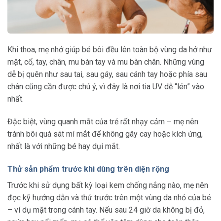
Khi thoa, mẹ nhớ giúp bé bôi đều lên toàn bộ vùng da hở như
mặt, cổ, tay, chân, mu bàn tay và mu bàn chân. Những vùng
dễ bị quên như sau tai, sau gáy, sau cánh tay hoặc phía sau
chân cũng cần được chú ý, vì đây là nơi tia UV dễ “lén” vào
nhất.
Đặc biệt, vùng quanh mắt của trẻ rất nhạy cảm – mẹ nên
tránh bôi quá sát mí mắt để không gây cay hoặc kích ứng,
nhất là với những bé hay dụi mắt.
Thử sản phẩm trước khi dùng trên diện rộng
Trước khi sử dụng bất kỳ loại kem chống nắng nào, mẹ nên
đọc kỹ hướng dẫn và thử trước trên một vùng da nhỏ của bé
– ví dụ mặt trong cánh tay. Nếu sau 24 giờ da không bị đỏ,