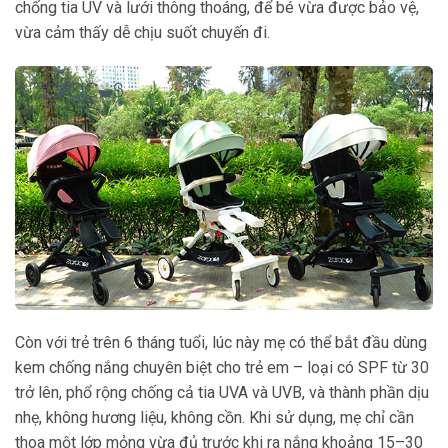
chống tia UV và lưới thông thoáng, để bé vừa được bảo vệ,
vừa cảm thấy dễ chịu suốt chuyến đi.
Còn với trẻ trên 6 tháng tuổi, lúc này mẹ có thể bắt đầu dùng
kem chống nắng chuyên biệt cho trẻ em – loại có SPF từ 30
trở lên, phổ rộng chống cả tia UVA và UVB, và thành phần dịu
nhẹ, không hương liệu, không cồn. Khi sử dụng, mẹ chỉ cần
thoa một lớp mỏng vừa đủ trước khi ra nắng khoảng 15–30