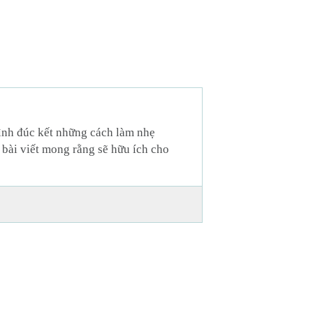
Xe Đẩy Gọn Nhẹ Zar
3206
1,885,000
₫
mình đúc kết những cách làm nhẹ
 bài viết mong rằng sẽ hữu ích cho