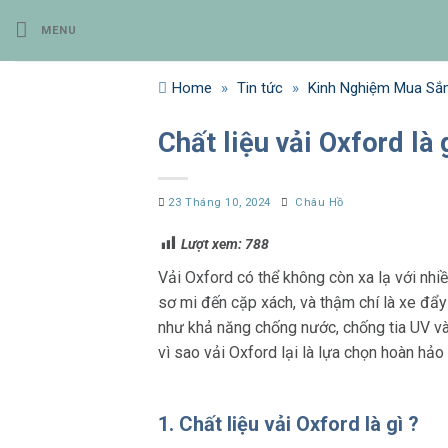
Bỏ
MENU
qua
nội
dung
Home
»
Tin tức
»
Kinh Nghiệm Mua S
Chất liệu vải Oxford là
23 Tháng 10, 2024
Châu Hồ
Lượt xem:
788
Vải Oxford có thể không còn xa lạ với nhi
sơ mi đến cặp xách, và thậm chí là xe đẩ
như khả năng chống nước, chống tia UV và
vì sao vải Oxford lại là lựa chọn hoàn hả
1. Chất liệu vải Oxford là gì ?