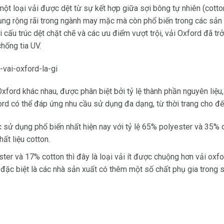
một loại vải được dệt từ sự kết hợp giữa sợi bông tự nhiên (cotton
dụng rộng rãi trong ngành may mặc mà còn phổ biến trong các sản 
i cấu trúc dệt chặt chẽ và các ưu điểm vượt trội, vải Oxford đã t
hống tia UV.
i Oxford khác nhau, được phân biệt bởi tỷ lệ thành phần nguyên liệ
rd có thể đáp ứng nhu cầu sử dụng đa dạng, từ thời trang cho đế
ợc sử dụng phổ biến nhất hiện nay với tỷ lệ 65% polyester và 35%
ất liệu cotton.
ster và 17% cotton thì đây là loại vải ít được chuộng hơn vải oxf
ặc biệt là các nhà sản xuất có thêm một số chất phụ gia trong sợ