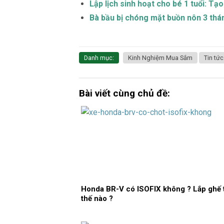
Lập lịch sinh hoạt cho bé 1 tuổi: Tạ
Bà bầu bị chóng mặt buồn nôn 3 thá
Danh mục:
Kinh Nghiệm Mua Sắm
Tin tức
Bài viết cùng chủ đề:
Honda BR-V có ISOFIX không ? Lắp ghế 
thế nào ?