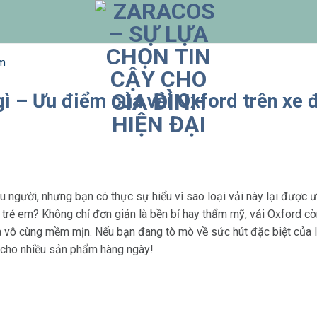
ắm
 gì – Ưu điểm của vải Oxford trên xe
ều người, nhưng bạn có thực sự hiểu vì sao loại vải này lại được
y trẻ em? Không chỉ đơn giản là bền bỉ hay thẩm mỹ, vải Oxford 
 vô cùng mềm mịn. Nếu bạn đang tò mò về sức hút đặc biệt của lo
o cho nhiều sản phẩm hàng ngày!