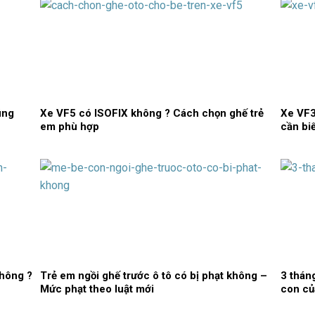
úng
Xe VF5 có ISOFIX không ? Cách chọn ghế trẻ
Xe VF3
em phù hợp
cần bi
không ?
Trẻ em ngồi ghế trước ô tô có bị phạt không –
3 thán
Mức phạt theo luật mới
con củ