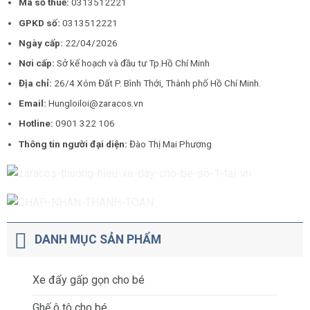
Mã số thuế:
0313512221
GPKD số:
0313512221
Ngày cấp:
22/04/2026
Nơi cấp:
Sở kế hoạch và đầu tư Tp.Hồ Chí Minh
Địa chỉ:
26/4 Xóm Đất P. Bình Thới, Thành phố Hồ Chí Minh.
Email:
Hungloiloi@zaracos.vn
Hotline:
0901 322 106
Thông tin người đại diện:
Đào Thị Mai Phương
DANH MỤC SẢN PHẨM
Xe đẩy gấp gọn cho bé
Ghế ô tô cho bé