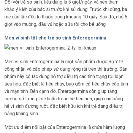
Đối với trẻ sơ sinh, liều dùng là 5 giọt/ngày, và nên tham
khảo ý kiến của bác sĩ trước khi sử dụng. Trước khi dùng, ba
mẹ cần lắc đều lọ thuốc trong khoảng 10 giây. Sau đó, nhỏ 5
giọt vào muỗng, đầu vú hoặc sữa rồi cho bé uống.
Men vi sinh tốt cho trẻ sơ sinh Enterogermina
Men vi sinh Enterogermina là một sản phẩm được Bộ Y tế
công nhận và cấp phép sử dụng rộng rãi trên thị trường. Sản
phẩm này có tác dụng hỗ trợ điều trị các tình trạng rối loạn
tiêu hóa, đặc biệt là tiêu chảy, bao gồm cả tiêu chảy cấp tính
và mạn tính. Bên cạnh đó, Enterogermina còn giúp tăng
cường số lượng lợi khuẩn trong hệ tiêu hóa, giúp cân bằng
hệ vi sinh đường ruột, đặc biệt hữu ích khi trẻ đang điều trị
bằng kháng sinh.
Một ưu điểm nổi bật của Enterogermina là chứa hàm lượng