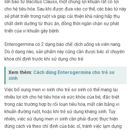
lớn bào tử Bacillus Clausii, một chủng lợi khuẩn rất có lợi
cho hệ tiêu hóa. Sau khi được đưa vào cơ thể, các bào tử này
sẽ phát triển trong ruột và giúp cải thiện khả năng hấp thụ
chất dinh dưỡng từ thức ăn, đồng thời ngăn chặn sự phát
triển của vi khuẩn gây bệnh.
Enterogermina có 2 dạng bào chế: dịch uống và viên nang.
Dù ở dạng nào, sản phẩm này cũng cần được bác sĩ chuyên
khoa chỉ định trước khi sử dụng cho trẻ.
Xem thêm:
Cách dùng Enterogermina cho trẻ sơ
sinh
Việc bổ sung men vi sinh cho trẻ sơ sinh có thể mang lại
nhiều lợi ích cho hệ tiêu hóa và sức khỏe của bé, đặc biệt
trong các trường hợp bị rối loạn tiêu hóa, mất cân bằng vi
khuẩn đường ruột, hoặc khi trẻ sử dụng kháng sinh. Tuy
nhiên, việc sử dụng men vi sinh cần phải được thực hiện
đúng cách và theo chỉ định của bác sĩ, tránh việc lạm dụng