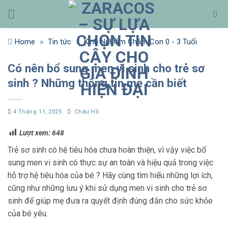
Bỏ
qua
nội
Home
»
Tin tức
»
Kinh Nghiệm Chăm Con 0 - 3 Tuổi
dung
Có nên bổ sung men vi sinh cho trẻ sơ
sinh ? Những thông tin mẹ cần biết
4 Tháng 11, 2025
Châu Hồ
Lượt xem:
648
Trẻ sơ sinh có hệ tiêu hóa chưa hoàn thiện, vì vậy việc bổ
sung men vi sinh có thực sự an toàn và hiệu quả trong việc
hỗ trợ hệ tiêu hóa của bé ? Hãy cùng tìm hiểu những lợi ích,
cũng như những lưu ý khi sử dụng men vi sinh cho trẻ sơ
sinh để giúp mẹ đưa ra quyết định đúng đắn cho sức khỏe
của bé yêu.