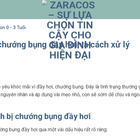
n 0 - 3 Tuổi
 chướng bụng đầy hơi và cách xử lý
é yêu khóc mãi vì đầy hơi, chướng bụng. Đây là tình trạng thường 
 nguyên nhân và áp dụng vài mẹo nhỏ, con sẽ sớm dễ chịu và ngoan
nh bị chướng bụng đầy hơi
ng bụng đầy hơi qua một vài dấu hiệu rất rõ ràng: