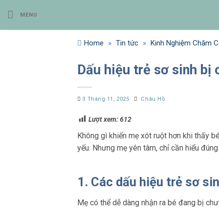
Bỏ
MENU
qua
nội
dung
Home
»
Tin tức
»
Kinh Nghiệm Chăm Co
Dấu hiệu trẻ sơ sinh bị
3 Tháng 11, 2025
Châu Hồ
Lượt xem:
612
Không gì khiến mẹ xót ruột hơn khi thấy b
yếu. Nhưng mẹ yên tâm, chỉ cần hiểu đúng
1. Các dấu hiệu trẻ sơ si
Mẹ có thể dễ dàng nhận ra bé đang bị chướ