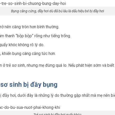
Bụng căng cứng, đầy hơi dù đã bú lâu là dấu hiệu bé bị đầy hơi
rở nên căng tròn hơn bình thường.
m thanh “bộp bộp” rỗng như tiếng trống.
quấy khóc không rõ lý do.
c, khiến bụng càng căng tức hơn.
n ở trẻ sơ sinh, nhưng mẹ đừng quá lo. Nếu phát hiện sớm và biết
 sơ sinh bị đầy bụng
ị đầy hơi, dưới đây là những lý do thường gặp nhất mà mẹ nên biế
Trẻ sơ sinh bị đầy hơi quấy khóc