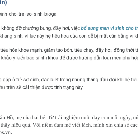
ần)
 không đỡ chướng bụng, đầy hơi, việc
bổ sung men vi sinh cho tr
háng sinh, vì lúc này hệ tiêu hóa của con dễ bị mất cân bằng vi 
 tiêu hóa khỏe mạnh, giảm táo bón, tiêu chảy, đầy hơi, đồng thời 
 khảo ý kiến bác sĩ nhi khoa để được hướng dẫn loại men phù hợp, 
 gặp ở trẻ sơ sinh, đặc biệt trong những tháng đầu đời khi hệ ti
ư trên sẽ cải thiện được tình trạng này.
âu Hồ, mẹ của hai bé. Từ trải nghiệm nuôi dạy con mỗi ngày, 
thấy hiệu quả. Với niềm đam mê viết lách, mình xin chia sẻ các
os.vn.