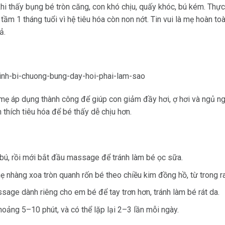
khi thấy bụng bé tròn căng, con khó chịu, quấy khóc, bú kém. Thực
é tầm 1 tháng tuổi vì hệ tiêu hóa còn non nớt. Tin vui là mẹ hoàn t
ả.
ẹ áp dụng thành công để giúp con giảm đầy hơi, ợ hơi và ngủ n
h thích tiêu hóa để bé thấy dễ chịu hơn.
 bú, rồi mới bắt đầu massage để tránh làm bé ọc sữa.
ẹ nhàng xoa tròn quanh rốn bé theo chiều kim đồng hồ, từ trong ra
age dành riêng cho em bé để tay trơn hơn, tránh làm bé rát da.
hoảng 5–10 phút, và có thể lặp lại 2–3 lần mỗi ngày.