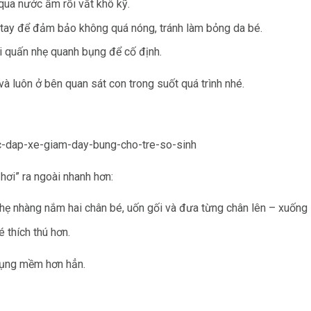
qua nước ấm rồi vắt khô kỹ.
ổ tay để đảm bảo không quá nóng, tránh làm bỏng da bé.
i quấn nhẹ quanh bụng để cố định.
 luôn ở bên quan sát con trong suốt quá trình nhé.
hơi” ra ngoài nhanh hơn:
ẹ nhàng nắm hai chân bé, uốn gối và đưa từng chân lên – xuống 
 thích thú hơn.
 bụng mềm hơn hẳn.