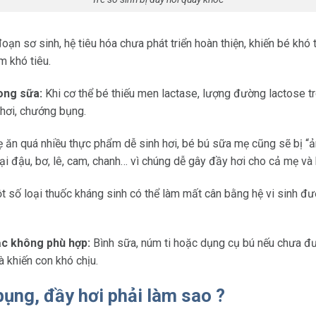
oạn sơ sinh, hệ tiêu hóa chưa phát triển hoàn thiện, khiến bé khó 
 khó tiêu.
ong sữa:
Khi cơ thể bé thiếu men lactase, lượng đường lactose 
 hơi, chướng bụng.
ăn quá nhiều thực phẩm dễ sinh hơi, bé bú sữa mẹ cũng sẽ bị “
ại đậu, bơ, lê, cam, chanh… vì chúng dễ gây đầy hơi cho cả mẹ và 
 số loại thuốc kháng sinh có thể làm mất cân bằng hệ vi sinh đườn
c không phù hợp:
Bình sữa, núm ti hoặc dụng cụ bú nếu chưa đư
à khiến con khó chịu.
bụng, đầy hơi phải làm sao ?