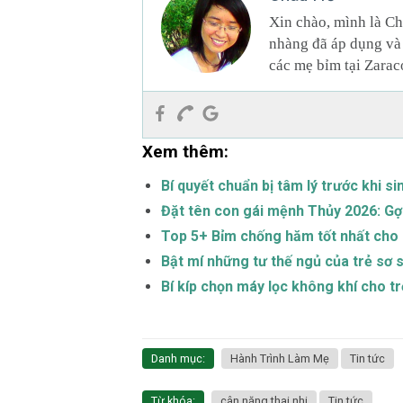
Xin chào, mình là Ch
nhàng đã áp dụng và 
các mẹ bỉm tại Zarac
Xem thêm:
Bí quyết chuẩn bị tâm lý trước khi s
Đặt tên con gái mệnh Thủy 2026: Gợi
Top 5+ Bỉm chống hăm tốt nhất ch
Bật mí những tư thế ngủ của trẻ sơ 
Bí kíp chọn máy lọc không khí cho tr
Danh mục:
Hành Trình Làm Mẹ
Tin tức
Từ khóa:
cân nặng thai nhi
Tin tức