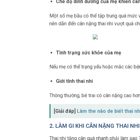
Chế độ dinh dưỡng của mẹ khiến cân n
Một số mẹ bầu có thể tập trung quá mức và
nên dẫn đến cân nặng thai nhi vượt quá chu
Tình trạng sức khỏe của mẹ
Nếu mẹ có thể trạng yếu hoặc mắc các bệnh
Giới tính thai nhi
Thông thường, bé trai có cân nặng cao hơn
[Giải đáp]
Làm the nào de biết thai 
2. LÀM GI KHI CÂN NẶNG THAI N
Thai nhi tăng cân quá nhanh phải làm sao 