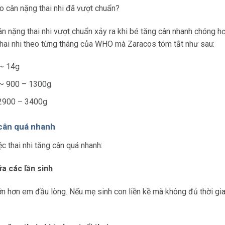
ào cân nặng thai nhi đã vượt chuẩn?
cân nặng thai nhi vượt chuẩn xảy ra khi bé tăng cân nhanh chóng hơ
hai nhi theo từng tháng của WHO mà Zaracos tóm tắt như sau:
 ~ 14g
: ~ 900 – 1300g
~ 2900 – 3400g
 cân quá nhanh
c thai nhi tăng cân quá nhanh:
ữa các lần sinh
n hơn em đầu lòng. Nếu mẹ sinh con liền kề mà không đủ thời gian