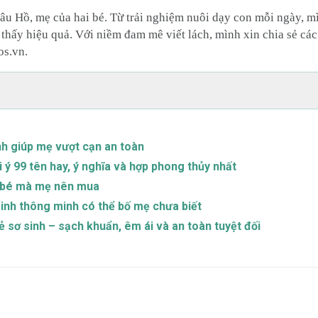
âu Hồ, mẹ của hai bé. Từ trải nghiệm nuôi dạy con mỗi ngày, 
thấy hiệu quả. Với niềm đam mê viết lách, mình xin chia sẻ các
os.vn.
inh giúp mẹ vượt cạn an toàn
 ý 99 tên hay, ý nghĩa và hợp phong thủy nhất
o bé mà mẹ nên mua
sinh thông minh có thể bố mẹ chưa biết
ẻ sơ sinh – sạch khuẩn, êm ái và an toàn tuyệt đối