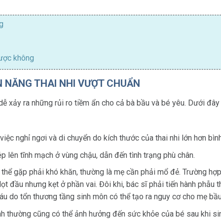
g
được không
N NĂNG THAI NHI VƯỢT CHUẨN
i dễ xảy ra những rủi ro tiềm ẩn cho cả bà bầu và bé yêu. Dưới đâ
iệc nghỉ ngơi và di chuyển do kích thước của thai nhi lớn hơn bìn
ép lên tĩnh mạch ở vùng chậu, dẫn đến tình trạng phù chân.
 thể gặp phải khó khăn, thường là mẹ cần phải mổ đẻ. Trường hợp t
lọt đầu nhưng kẹt ở phần vai. Đôi khi, bác sĩ phải tiến hành phẫu
máu do tổn thương tầng sinh môn có thể tạo ra nguy cơ cho mẹ bầu
h thường cũng có thể ảnh hưởng đến sức khỏe của bé sau khi sinh