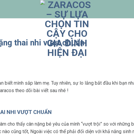
ặng thai nhi vượt chuẩn
n biết mình sắp làm mẹ. Tuy nhiên, sự lo lắng bắt đầu khi bạn nhậ
aracos theo dõi bài viết sau nhé !
HAI NHI VƯỢT CHUẨN
âm cho thấy cân nặng bé yêu của mình “vượt trội” so với những bé 
c nào cũng tốt, Ngoài việc có thể phải đối diện với khả năng sinh