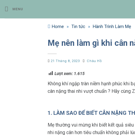
Bỏ
MENU
qua
nội
dung
Home
»
Tin tức
»
Hành Trình Làm Mẹ
Mẹ nên làm gì khi cân n
21 Tháng 8, 2023
Châu Hồ
Lượt xem:
1.615
Không khí ngập tràn niềm hạnh phúc khi bạ
cân nặng thai nhi vượt chuẩn ? Hãy cùng Z
1. LÀM SAO ĐỂ BIẾT CÂN NẶNG T
Mẹ thường vui mừng khi biết kết quả siêu 
nhi nặng cân hơn tiêu chuẩn không phải lú