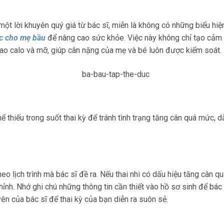
 một lời khuyên quý giá từ bác sĩ, miễn là không có những biểu h
ục cho mẹ bầu
để nâng cao sức khỏe. Việc này không chỉ tạo cảm 
u hao calo và mỡ, giúp cân nặng của mẹ và bé luôn được kiểm soát
ể thiếu trong suốt thai kỳ để tránh tình trạng tăng cân quá mức, d
o lịch trình mà bác sĩ đề ra. Nếu thai nhi có dấu hiệu tăng cân q
hỉnh. Nhớ ghi chú những thông tin cần thiết vào hồ sơ sinh để bác s
yên của bác sĩ để thai kỳ của bạn diễn ra suôn sẻ.