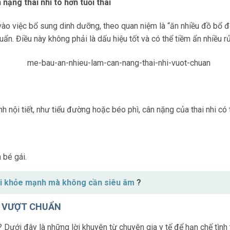
ặng thai nhi to hơn tuổi thai
o việc bổ sung dinh dưỡng, theo quan niệm là “ăn nhiều đồ bổ để
ẩn. Điều này không phải là dấu hiệu tốt và có thể tiềm ẩn nhiều rủi
 nội tiết, như tiểu đường hoặc béo phì, cân nặng của thai nhi có 
 bé gái.
nhi khỏe mạnh mà không cần siêu âm
?
HI VƯỢT CHUẨN
? Dưới đây là những lời khuyên từ chuyên gia y tế để hạn chế tình