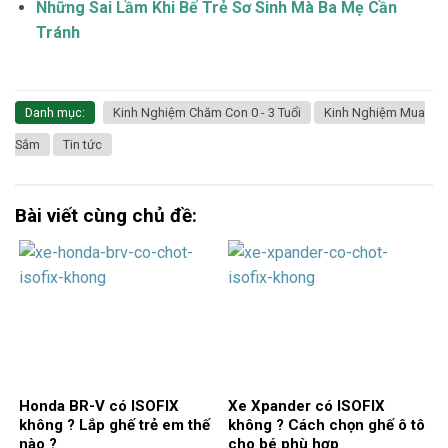
Những Sai Lầm Khi Bế Trẻ Sơ Sinh Mà Ba Mẹ Cần
Tránh
Danh mục:
Kinh Nghiệm Chăm Con 0 - 3 Tuổi
Kinh Nghiệm Mua
Sắm
Tin tức
Bài viết cùng chủ đề:
Honda BR-V có ISOFIX
Xe Xpander có ISOFIX
không ? Lắp ghế trẻ em thế
không ? Cách chọn ghế ô tô
nào ?
cho bé phù hợp