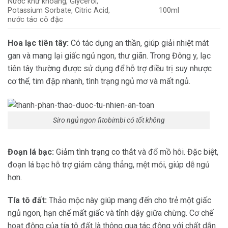
Nước khử khoáng, Glycerol,
Potassium Sorbate, Citric Acid,
100ml
nước táo cô đặc
Hoa lạc tiên tây:
Có tác dụng an thần, giúp giải nhiệt mát
gan và mang lại giấc ngủ ngon, thư giãn. Trong Đông y, lạc
tiên tây thường được sử dụng để hỗ trợ điều trị suy nhược
cơ thể, tim đập nhanh, tình trạng ngủ mơ và mất ngủ.
Siro ngủ ngon fitobimbi có tốt không
Đoạn lá bạc:
Giảm tình trạng co thắt và đổ mồ hôi. Đặc biệt,
đoạn lá bạc hỗ trợ giảm căng thẳng, mệt mỏi, giúp dễ ngủ
hơn.
Tía tô đất:
Thảo mộc này giúp mang đến cho trẻ một giấc
ngủ ngon, hạn chế mất giấc và tỉnh dậy giữa chừng. Cơ chế
hoạt động của tía tô đất là thông qua tác động với chất dẫn