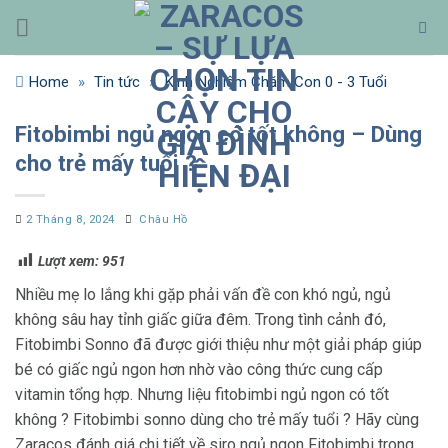
Bỏ
qua
nội
Home
»
Tin tức
»
Kinh Nghiệm Chăm Con 0 - 3 Tuổi
dung
Fitobimbi ngủ ngon có tốt không – Dùng
cho trẻ mấy tuổi ?
2 Tháng 8, 2024
Châu Hồ
Lượt xem:
951
Nhiều mẹ lo lắng khi gặp phải vấn đề con khó ngủ, ngủ
không sâu hay tỉnh giấc giữa đêm. Trong tình cảnh đó,
Fitobimbi Sonno đã được giới thiệu như một giải pháp giúp
bé có giấc ngủ ngon hơn nhờ vào công thức cung cấp
vitamin tổng hợp. Nhưng liệu fitobimbi ngủ ngon có tốt
không ? Fitobimbi sonno dùng cho trẻ mấy tuổi ? Hãy cùng
Zaracos đánh giá chi tiết về siro ngủ ngon Fitobimbi trong