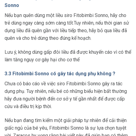
Sonno
Nếu bạn quên dùng một liều siro Fitobimbi Sonno, hãy cho
trẻ dùng ngay càng sớm càng tốt.Tuy nhiên, nếu thời gian sử
dụng liều đã quên gần với liều tiếp theo, hãy bỏ qua liều đã
quên và cho trẻ dùng theo đúng kế hoạch.
Lưu ý, không dùng gấp đôi liều đã được khuyến cáo vì có thể
làm tăng nguy cơ gây hại cho cơ thể
3.3 Fitobimbi Sonno có gây tác dụng phụ không ?
Chưa có báo cáo về việc siro Fitobimbi Sonno gây ra tác
dụng phụ. Tuy nhiên, nếu bé có những biểu hiện bất thường
hãy đưa người bệnh đến cơ sở y tế gần nhất để được cấp
cứu và điều trị kịp thời.
Nếu bạn đang tìm kiếm một giải pháp tự nhiên để cải thiện
giấc ngủ của bé yêu, Fitobimbi Sonno là sự lựa chọn tuyệt
vời. Zaracos hy vọng rằng bài viết này đã giúp bạn có thêm