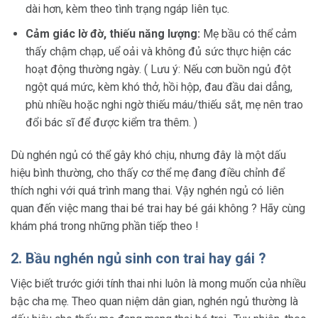
dài hơn, kèm theo tình trạng ngáp liên tục.
Cảm giác lờ đờ, thiếu năng lượng:
Mẹ bầu có thể cảm
thấy chậm chạp, uể oải và không đủ sức thực hiện các
hoạt động thường ngày. ( Lưu ý: Nếu cơn buồn ngủ đột
ngột quá mức, kèm khó thở, hồi hộp, đau đầu dai dẳng,
phù nhiều hoặc nghi ngờ thiếu máu/thiếu sắt, mẹ nên trao
đổi bác sĩ để được kiểm tra thêm. )
Dù nghén ngủ có thể gây khó chịu, nhưng đây là một dấu
hiệu bình thường, cho thấy cơ thể mẹ đang điều chỉnh để
thích nghi với quá trình mang thai. Vậy nghén ngủ có liên
quan đến việc mang thai bé trai hay bé gái không ? Hãy cùng
khám phá trong những phần tiếp theo !
2. Bầu nghén ngủ sinh con trai hay gái ?
Việc biết trước giới tính thai nhi luôn là mong muốn của nhiều
bậc cha mẹ. Theo quan niệm dân gian, nghén ngủ thường là