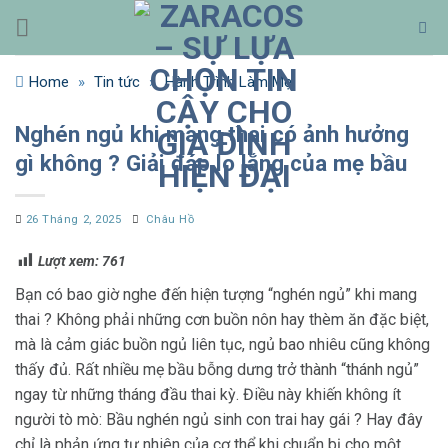
Bỏ
qua
nội
Home
»
Tin tức
»
Hành Trình Làm Mẹ
dung
Nghén ngủ khi mang thai có ảnh hưởng
gì không ? Giải đáp lo lắng của mẹ bầu
26 Tháng 2, 2025
Châu Hồ
Lượt xem:
761
Bạn có bao giờ nghe đến hiện tượng “nghén ngủ” khi mang
thai ? Không phải những cơn buồn nôn hay thèm ăn đặc biệt,
mà là cảm giác buồn ngủ liên tục, ngủ bao nhiêu cũng không
thấy đủ. Rất nhiều mẹ bầu bỗng dưng trở thành “thánh ngủ”
ngay từ những tháng đầu thai kỳ. Điều này khiến không ít
người tò mò: Bầu nghén ngủ sinh con trai hay gái ? Hay đây
chỉ là phản ứng tự nhiên của cơ thể khi chuẩn bị cho một