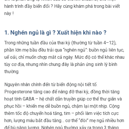
hành trình đầy biến đổi ? Hãy cùng khám phá trong bài viết
này !
1. Nghén ngủ là gì ? Xuất hiện khi nào ?
Trong những tuần đầu của thai kỳ (thường từ tuần 4–12),
phần lớn mẹ bầu đều trải qua “nghén ngủ”: buồn ngủ liên tục,
uể oải, chỉ muốn chợp mắt cả ngày. Mức độ có thể khác nhau
tùy cơ địa, nhưng nhìn chung đây là phản ứng sinh lý bình
thường.
Nguyên nhân chính đến từ biến động nội tiết tố.
Progesterone tăng cao để nâng đỡ thai kỳ, đồng thời tăng
hoạt tính GABA – hệ chất dẫn truyền giúp cơ thể thư giãn và
phục hồi – khiến mẹ dễ buồn ngủ, chậm lại một nhịp. Cộng
thêm tốc độ chuyển hoá tăng, tim – phổi làm việc tích cực
hơn, lượng máu bắt đầu tăng… cơ thể “đòi” mẹ ngủ nhiều hơn
để bù năng lượng. Nghén ngủ thường xảy ra trong 3 tháng