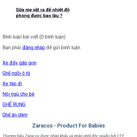
Sữa mẹ vắt ra để nhiệt độ
phòng được bao lâu ?
Bình luận bài viết (0 bình luận)
Bạn phải
đăng nhập
để gửi bình luận.
Xe đẩy gấp gọn
Ghế ngồi ô tô
Xe tập đi
Nôi ngủ cho bé
GHẾ RUNG
Ghế ăn dặm
Zaracos - Product For Babies
Thương hiệu Zaracos được nhập khẩu và phân phối độc quyền bởi CTY