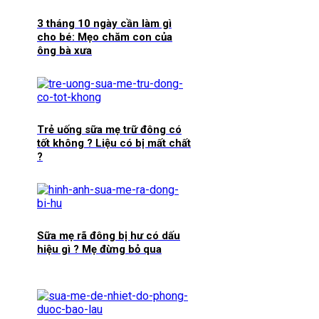
3 tháng 10 ngày cần làm gì
cho bé: Mẹo chăm con của
ông bà xưa
Trẻ uống sữa mẹ trữ đông có
tốt không ? Liệu có bị mất chất
?
Sữa mẹ rã đông bị hư có dấu
hiệu gì ? Mẹ đừng bỏ qua