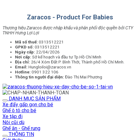
Zaracos - Product For Babies
Thương hiệu Zaracos được nhập khẩu và phân phối độc quyền bởi CTY
TNHH Hưng Lợi Lợi
Mã số thuế:
0313512221
GPKD số:
0313512221
Ngày cấp:
22/04/2026
Nơi cấp:
Sở kế hoạch và đầu tư Tp.Hồ Chí Minh
Địa chỉ:
26/4 Xóm Đất P. Bình Thới, Thành phố Hồ Chí Minh.
Email:
Hungloiloi@zaracos.vn
Hotline:
0901 322 106
Thông tin người đại diện:
Đào Thị Mai Phương
DANH MỤC SẢN PHẨM
Xe đẩy gấp gọn cho bé
Ghế ô tô cho bé
Xe tập đi
Nôi cũi dù
Ghế ăn - Ghế rung
THÔNG TIN