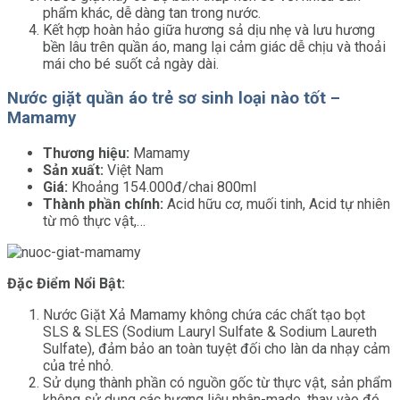
phẩm khác, dễ dàng tan trong nước.
Kết hợp hoàn hảo giữa hương sả dịu nhẹ và lưu hương
bền lâu trên quần áo, mang lại cảm giác dễ chịu và thoải
mái cho bé suốt cả ngày dài.
Nước giặt quần áo trẻ sơ sinh loại nào tốt –
Mamamy
Thương hiệu:
Mamamy
Sản xuất:
Việt Nam
Giá:
Khoảng 154.000đ/chai 800ml
Thành phần chính:
Acid hữu cơ, muối tinh, Acid tự nhiên
từ mô thực vật,…
Đặc Điểm Nổi Bật:
Nước Giặt Xả Mamamy không chứa các chất tạo bọt
SLS & SLES (Sodium Lauryl Sulfate & Sodium Laureth
Sulfate), đảm bảo an toàn tuyệt đối cho làn da nhạy cảm
của trẻ nhỏ.
Sử dụng thành phần có nguồn gốc từ thực vật, sản phẩm
không sử dụng các hương liệu nhân-made, thay vào đó