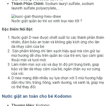
Thành Phần Chính:
Sodium lauryl sulfate, sodium
laureth sulfate polyacrylate,…
Nước giặt quần áo trẻ sơ sinh loại nào tốt ?
Đặc Điểm Nổi Bật:
Nước giặt D-nee được chiết xuất từ các thành phần thiên
nhiên, đảm bảo an toàn và không gây kích ứng cho làn
da nhạy cảm của bé.
Sản phẩm không chỉ làm sạch hiệu quả mà còn giữ lại
mùi hương dễ chịu trên quần áo của trẻ em, tạo cảm giác
thoải mái và tươi mới.
Làm mềm mịn sợi vải và duy trì độ pH trung bình, giúp
bảo vệ làn da nhạy cảm của bé, ngăn chặn sự xơ cứng
của vải.
D-nee mang đến nhiều sự lựa chọn với 5 mùi hương hấp
dẫn như tím, trắng, hồng, xanh dương, và xanh lá, giúp mẹ
có thể thay đổi.
Nước giặt an toàn cho bé Kodomo
Thương Hiệu:
Kodomo