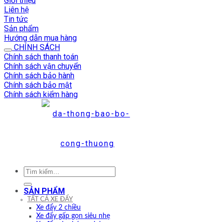
Giới thiệu
Liên hệ
Tin tức
Sản phẩm
Hướng dẫn mua hàng
CHÍNH SÁCH
Chính sách thanh toán
Chính sách vận chuyển
Chính sách bảo hành
Chính sách bảo mật
Chính sách kiểm hàng
Tìm
kiếm:
SẢN PHẨM
TẤT CẢ XE ĐẨY
Xe đẩy 2 chiều
Xe đẩy gấp gọn siêu nhẹ