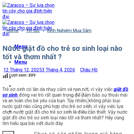
Bỏ
qua
nội
dung
Home
»
Tin tức
»
Kinh Nghiệm Mua Sắm
Menu
Nước giặt đồ cho trẻ sơ sinh loại nào
tốt và thơm nhất ?
Menu
12 Tháng 12, 2025
3 Tháng 4, 2026
Châu Hồ
Lượt xem:
889
Trẻ sơ sinh có làn da nhạy cảm và non nớt, vì vậy việc
giặt đồ
sơ sinh
đóng vai trò rất quan trọng để đảm bảo sự thoải mái
và an toàn cho bé yêu của bạn. Tuy nhiên, không phải loại
nước giặt nào cũng phù hợp cho trẻ sơ sinh, vì vậy việc lựa
chọn nước giặt đồ cho trẻ sơ sinh là điều cần thiết. Vậy nước
giặt đồ cho trẻ sơ sinh loại nào tốt và thơm nhất? Hãy cùng
tìm hiểu qua bài viết dưới đây.
Chưa có sản phẩm trong giỏ hàng.