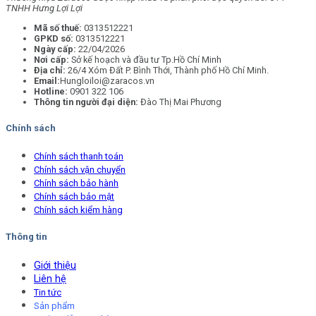
TNHH Hưng Lợi Lợi
Mã số thuế:
0313512221
GPKD số:
0313512221
Ngày cấp:
22/04/2026
Nơi cấp:
Sở kế hoạch và đầu tư Tp.Hồ Chí Minh
Địa chỉ:
26/4 Xóm Đất P. Bình Thới, Thành phố Hồ Chí Minh.
Email:
Hungloiloi@zaracos.vn
Hotline:
0901 322 106
Thông tin người đại diện:
Đào Thị Mai Phương
Chính sách
Chính sách thanh toán
Chính sách vận chuyển
Chính sách bảo hành
Chính sách bảo mật
Chính sách kiểm hàng
Thông tin
Giới thiệu
Liên hệ
Tin tức
Sản phẩm