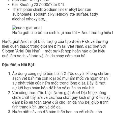
Giá: Khoảng 237.000đ/túi 3.1L
Thành phần chính: Sodium linear alkyl benzen
sulphonate, sodium alkyl ethoxylate sulfate, fatty
alcohol ethoxylate,…
Nước giặt cho bé sơ sinh loại nào tốt – Ariel thương hiệu
Nước giặt Ariel, một biểu tượng của tập đoàn P&G và thương
hiệu quen thuộc trong giới mẹ bỉm tại Việt Nam, đặc biệt với
Slogan “Ariel Dịu Nhẹ” – một sự kết hợp hoàn hảo giữa hiệu
quả làm sạch và bảo vệ làn da nhạy cảm của bé.
Đặc Điểm Nổi Bật:
Áp dụng công nghệ tiên tiến 3X độc quyền không chỉ làm
sạch vết bẩn mà còn loại bỏ mùi ẩm mốc và ngăn chặn
sự phát triển của nấm mốc trong lồng giặt. Đây là một
sự kết hợp hoàn hảo để bảo vệ quần áo của bé.
Với công thức đặc biệt, Nước giặt Ariel Dịu Nhẹ không
chứa chất tẩy rửa và các hóa chất gây kích ứng. Điều này
đảm bảo an toàn tuyệt đối cho làn da nhỏ bé, giúp tránh
tình trạng kích ứng và đỏ da.
Nước giặt này có độ bám thấp hơn so với nhiều sản