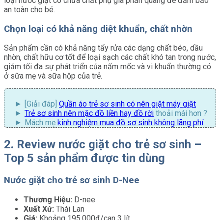
loại nước giặt có chứa chất phụ gia phản quang để đảm bảo
an toàn cho bé.
Chọn loại có khả năng diệt khuẩn, chất nhờn
Sản phẩm cần có khả năng tẩy rửa các dạng chất béo, dầu
nhờn, chất hữu cơ tốt để loại sạch các chất khó tan trong nước,
giảm tối đa sự phát triển của nấm mốc và vi khuẩn thường có
ở sữa mẹ và sữa hộp của trẻ.
[Giải đáp]
Quần áo trẻ sơ sinh có nên giặt máy giặt
Trẻ sơ sinh nên mặc đồ liền hay đồ rời
thoải mái hơn ?
Mách mẹ
kinh nghiệm mua đồ sơ sinh không lãng phí
2. Review nước giặt cho trẻ sơ sinh –
Top 5 sản phẩm được tin dùng
Nước giặt cho trẻ sơ sinh D-Nee
Thương Hiệu:
D-nee
Xuất Xứ:
Thái Lan
Giá:
Khoảng 195.000đ/can 3 lít