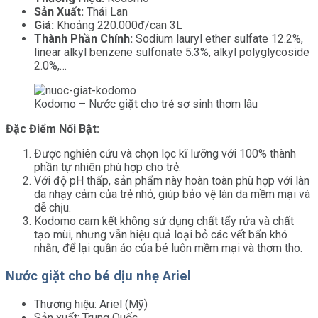
Sản Xuất:
Thái Lan
Giá:
Khoảng 220.000đ/can 3L
Thành Phần Chính:
Sodium lauryl ether sulfate 12.2%,
linear alkyl benzene sulfonate 5.3%, alkyl polyglycoside
2.0%,…
Kodomo – Nước giặt cho trẻ sơ sinh thơm lâu
Đặc Điểm Nổi Bật:
Được nghiên cứu và chọn lọc kĩ lưỡng với 100% thành
phần tự nhiên phù hợp cho trẻ.
Với độ pH thấp, sản phẩm này hoàn toàn phù hợp với làn
da nhạy cảm của trẻ nhỏ, giúp bảo vệ làn da mềm mại và
dễ chịu.
Kodomo cam kết không sử dụng chất tẩy rửa và chất
tạo mùi, nhưng vẫn hiệu quả loại bỏ các vết bẩn khó
nhằn, để lại quần áo của bé luôn mềm mại và thơm tho.
Nước giặt cho bé dịu nhẹ Ariel
Thương hiệu: Ariel (Mỹ)
Sản xuất: Trung Quốc