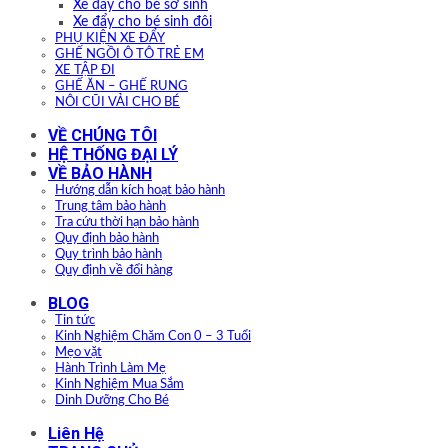
Xe đẩy cho bé sơ sinh
Xe đẩy cho bé sinh đôi
PHỤ KIỆN XE ĐẨY
GHẾ NGỒI Ô TÔ TRẺ EM
XE TẬP ĐI
GHẾ ĂN – GHẾ RUNG
NÔI CŨI VẢI CHO BÉ
VỀ CHÚNG TÔI
HỆ THỐNG ĐẠI LÝ
VỀ BẢO HÀNH
Hướng dẫn kích hoạt bảo hành
Trung tâm bảo hành
Tra cứu thời hạn bảo hành
Quy định bảo hành
Quy trình bảo hành
Quy định về đổi hàng
BLOG
Tin tức
Kinh Nghiệm Chăm Con 0 – 3 Tuổi
Mẹo vặt
Hành Trình Làm Mẹ
Kinh Nghiệm Mua Sắm
Dinh Dưỡng Cho Bé
Liên Hệ