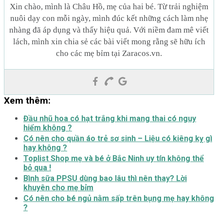
Xin chào, mình là Châu Hồ, mẹ của hai bé. Từ trải nghiệm
nuôi dạy con mỗi ngày, mình đúc kết những cách làm nhẹ
nhàng đã áp dụng và thấy hiệu quả. Với niềm đam mê viết
lách, mình xin chia sẻ các bài viết mong rằng sẽ hữu ích
cho các mẹ bỉm tại Zaracos.vn.
Xem thêm:
Đầu nhũ hoa có hạt trắng khi mang thai có nguy
hiểm không ?
Có nên cho quần áo trẻ sơ sinh – Liệu có kiêng kỵ gì
hay không ?
Toplist Shop mẹ và bé ở Bắc Ninh uy tín không thể
bỏ qua !
Bình sữa PPSU dùng bao lâu thì nên thay? Lời
khuyên cho mẹ bỉm
Có nên cho bé ngủ nằm sấp trên bụng mẹ hay không
?