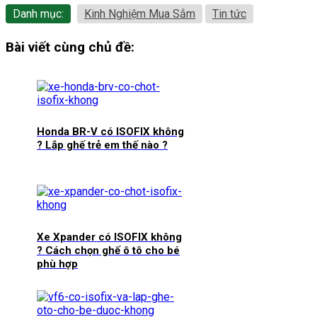
Danh mục:
Kinh Nghiệm Mua Sắm
Tin tức
Bài viết cùng chủ đề:
Honda BR-V có ISOFIX không
? Lắp ghế trẻ em thế nào ?
Xe Xpander có ISOFIX không
? Cách chọn ghế ô tô cho bé
phù hợp