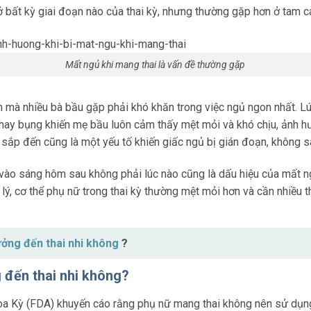
 ở bất kỳ giai đoạn nào của thai kỳ, nhưng thường gặp hơn ở tam c
Mất ngủ khi mang thai là vấn đề thường gặp
ạn mà nhiều bà bầu gặp phải khó khăn trong việc ngủ ngon nhất. L
hay bụng khiến mẹ bầu luôn cảm thấy mệt mỏi và khó chịu, ảnh hư
 sắp đến cũng là một yếu tố khiến giấc ngủ bị gián đoạn, không s
vào sáng hôm sau không phải lúc nào cũng là dấu hiệu của mất ngủ
 lý, cơ thể phụ nữ trong thai kỳ thường mệt mỏi hơn và cần nhiều 
ởng đến thai nhi không
?
 đến thai nhi không?
Kỳ (FDA) khuyến cáo rằng phụ nữ mang thai không nên sử dụng bấ