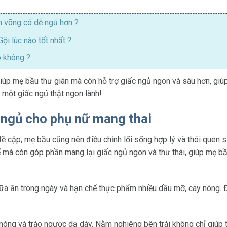
 võng có dễ ngủ hơn ?
ội lúc nào tốt nhất ?
 không ?
úp mẹ bầu thư giãn mà còn hỗ trợ giấc ngủ ngon và sâu hơn, giúp
 một giấc ngủ thật ngon lành!
c ngủ cho phụ nữ mang thai
ề cập, mẹ bầu cũng nên điều chỉnh lối sống hợp lý và thói quen s
ể mà còn góp phần mang lại giấc ngủ ngon và thư thái, giúp mẹ b
ữa ăn trong ngày và hạn chế thực phẩm nhiều dầu mỡ, cay nóng. Đ
óng và trào ngược dạ dày. Nằm nghiêng bên trái không chỉ giúp 