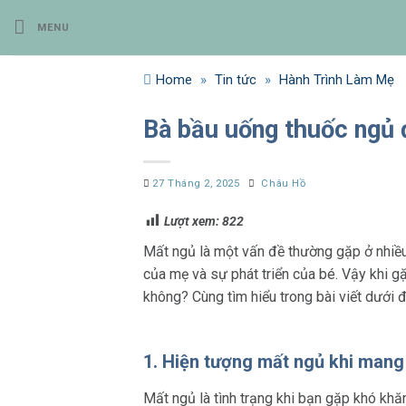
Bỏ
MENU
qua
nội
dung
Home
»
Tin tức
»
Hành Trình Làm Mẹ
Bà bầu uống thuốc ngủ 
27 Tháng 2, 2025
Châu Hồ
Lượt xem:
822
Mất ngủ là một vấn đề thường gặp ở nhiều
của mẹ và sự phát triển của bé. Vậy khi g
không? Cùng tìm hiểu trong bài viết dưới 
1. Hiện tượng mất ngủ khi mang 
Mất ngủ là tình trạng khi bạn gặp khó khă