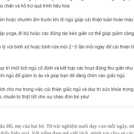
ù chân và hỗ trợ quá trình tiêu hóa.
 hoặc chườm ấm trước khi đi ngủ giúp cải thiện tuần hoàn máu 
ập yoga, đi bộ hoặc các động tác kéo giãn cơ thể giúp giảm căng 
ý với bình xịt hoặc bình rửa mũi 2–3 lần mỗi ngày để cải thiện tì
y trì một lịch ngủ cố định và kết hợp các hoạt động thư giãn như 
i ngủ để giảm lo âu và giúp bạn dễ dàng chìm vào giấc ngủ.
ch cho mẹ trong việc cải thiện giấc ngủ và duy trì sức khỏe trong
, chuẩn bị thật tốt cho sự chào đón bé yêu!
âu Hồ, mẹ của hai bé. Từ trải nghiệm nuôi dạy con mỗi ngày, 
thấy hiệu quả. Với niềm đam mê viết lách, mình xin chia sẻ các