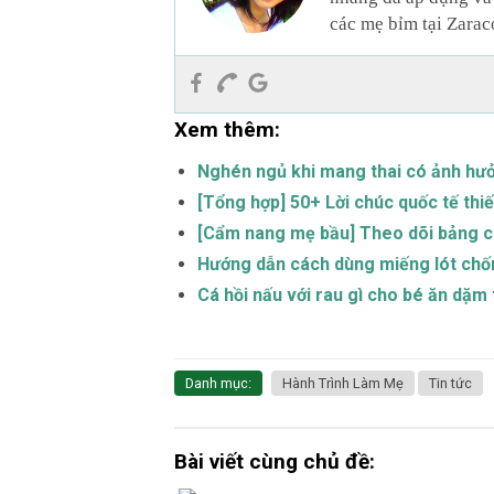
các mẹ bỉm tại Zarac
Xem thêm:
Nghén ngủ khi mang thai có ảnh hưở
[Tổng hợp] 50+ Lời chúc quốc tế thiế
[Cẩm nang mẹ bầu] Theo dõi bảng câ
Hướng dẫn cách dùng miếng lót chốn
Cá hồi nấu với rau gì cho bé ăn dặ
Danh mục:
Hành Trình Làm Mẹ
Tin tức
Bài viết cùng chủ đề: