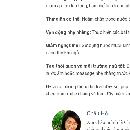
giảm áp lực lên lưng, hạn chế tình trạng ph
Thư giãn cơ thể:
Ngâm chân trong nước ấm
Vận động nhẹ nhàng:
Thực hiện các bài t
Giảm nghẹt mũi:
Sử dụng nước muối sinh l
dàng thở khi ngủ.
Tạo thói quen và môi trường ngủ tốt:
Du
nước ấm hoặc massage nhẹ nhàng trước kh
Hy vọng những thông tin trên đây sẽ giúp í
khỏe mạnh, nhẹ nhàng và tràn đầy niềm vui
Châu Hồ
Xin chào, mình là Ch
nhàng đã áp dụng và 