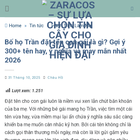
Bỏ
qua
nội
Home
»
Tin tức
»
Hành Trình Làm Mẹ
dung
Bố họ Trần đặt tên con gái là gì? Gợi ý
300+ tên hay, ý nghĩa và may mắn nhất
2026
31 Tháng 10, 2025
Châu Hồ
Lượt xem:
1.251
Đặt tên cho con gái luôn là niềm vui xen lẫn chút băn khoăn
của ba mẹ. Với những bé gái mang họ Trần, việc tìm một cái
tên vừa hay, vừa mềm mại lại ẩn chứa ý nghĩa sâu sắc càng
khiến ba mẹ muốn cân nhắc kỹ hơn. Bởi cái tên không chỉ là
cách gọi thân thương mỗi ngày, mà còn là lời gửi gắm yêu