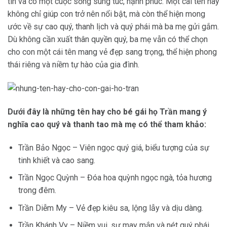
tin và có một cuộc sống sung túc, hạnh phúc. Một cái tên hay
không chỉ giúp con trở nên nổi bật, mà còn thể hiện mong
ước về sự cao quý, thanh lịch và quý phái mà ba mẹ gửi gắm.
Dù không cần xuất thân quyền quý, ba mẹ vẫn có thể chọn
cho con một cái tên mang vẻ đẹp sang trọng, thể hiện phong
thái riêng và niềm tự hào của gia đình.
Dưới đây là những tên hay cho bé gái họ Trần mang ý
nghĩa cao quý và thanh tao mà mẹ có thể tham khảo:
Trần Bảo Ngọc – Viên ngọc quý giá, biểu tượng của sự
tinh khiết và cao sang.
Trần Ngọc Quỳnh – Đóa hoa quỳnh ngọc ngà, tỏa hương
trong đêm.
Trần Diễm My – Vẻ đẹp kiêu sa, lộng lẫy và dịu dàng.
Trần Khánh Vy – Niềm vui, sự may mắn và nét quý phái.