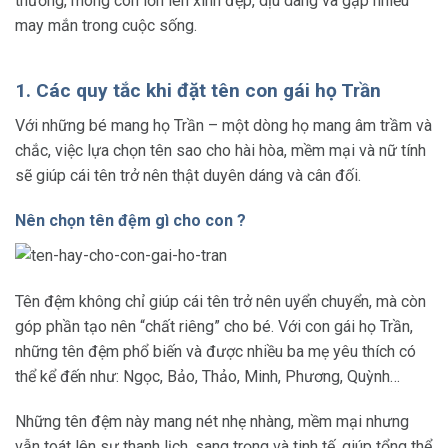
thương, mong con lớn lên xinh đẹp, dịu dàng và gặp nhiều
may mắn trong cuộc sống.
1. Các quy tắc khi đặt tên con gái họ Trần
Với những bé mang họ Trần – một dòng họ mang âm trầm và
chắc, việc lựa chọn tên sao cho hài hòa, mềm mại và nữ tính
sẽ giúp cái tên trở nên thật duyên dáng và cân đối.
Nên chọn tên đệm gì cho con ?
Tên đệm không chỉ giúp cái tên trở nên uyển chuyển, mà còn
góp phần tạo nên “chất riêng” cho bé. Với con gái họ Trần,
những tên đệm phổ biến và được nhiều ba mẹ yêu thích có
thể kể đến như: Ngọc, Bảo, Thảo, Minh, Phương, Quỳnh…
Những tên đệm này mang nét nhẹ nhàng, mềm mại nhưng
vẫn toát lên sự thanh lịch, sang trọng và tinh tế, giúp tổng thể