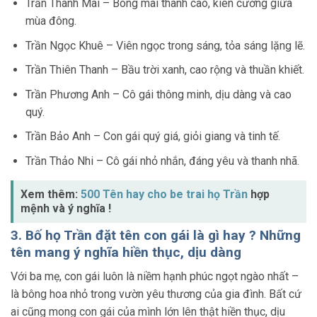
Trần Thanh Mai – Bông mai thanh cao, kiên cường giữa
mùa đông.
Trần Ngọc Khuê – Viên ngọc trong sáng, tỏa sáng lặng lẽ.
Trần Thiên Thanh – Bầu trời xanh, cao rộng và thuần khiết.
Trần Phương Anh – Cô gái thông minh, dịu dàng và cao
quý.
Trần Bảo Anh – Con gái quý giá, giỏi giang và tinh tế.
Trần Thảo Nhi – Cô gái nhỏ nhắn, đáng yêu và thanh nhã.
Xem thêm:
500 Tên hay cho be trai họ Trần
hợp
mệnh và ý nghĩa !
3. Bố họ Trần đặt tên con gái là gì hay ? Những
tên mang ý nghĩa hiền thục, dịu dàng
Với ba mẹ, con gái luôn là niềm hạnh phúc ngọt ngào nhất –
là bông hoa nhỏ trong vườn yêu thương của gia đình. Bất cứ
ai cũng mong con gái của mình lớn lên thật hiền thục, dịu