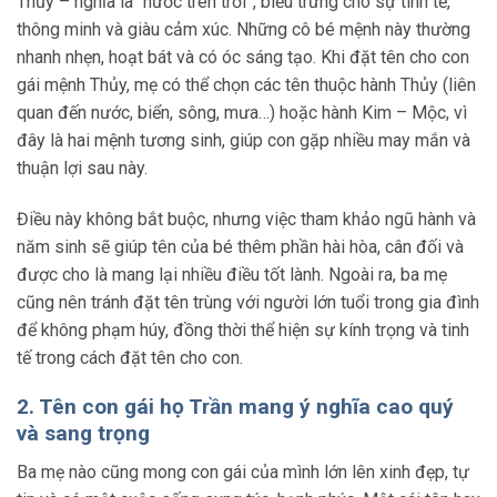
Thủy – nghĩa là “nước trên trời”, biểu trưng cho sự tinh tế,
thông minh và giàu cảm xúc. Những cô bé mệnh này thường
nhanh nhẹn, hoạt bát và có óc sáng tạo. Khi đặt tên cho con
gái mệnh Thủy, mẹ có thể chọn các tên thuộc hành Thủy (liên
quan đến nước, biển, sông, mưa…) hoặc hành Kim – Mộc, vì
đây là hai mệnh tương sinh, giúp con gặp nhiều may mắn và
thuận lợi sau này.
Điều này không bắt buộc, nhưng việc tham khảo ngũ hành và
năm sinh sẽ giúp tên của bé thêm phần hài hòa, cân đối và
được cho là mang lại nhiều điều tốt lành. Ngoài ra, ba mẹ
cũng nên tránh đặt tên trùng với người lớn tuổi trong gia đình
để không phạm húy, đồng thời thể hiện sự kính trọng và tinh
tế trong cách đặt tên cho con.
2. Tên con gái họ Trần mang ý nghĩa cao quý
và sang trọng
Ba mẹ nào cũng mong con gái của mình lớn lên xinh đẹp, tự