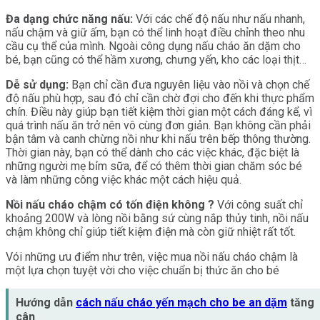
Đa dạng chức năng nấu:
Với các chế độ nấu như nấu nhanh,
nấu chậm và giữ ấm, bạn có thể linh hoạt điều chỉnh theo nhu
cầu cụ thể của mình. Ngoài công dụng nấu cháo ăn dặm cho
bé, bạn cũng có thể hầm xương, chưng yến, kho các loại thịt…
Dễ sử dụng:
Bạn chỉ cần đưa nguyên liệu vào nồi và chọn chế
độ nấu phù hợp, sau đó chỉ cần chờ đợi cho đến khi thực phẩm
chín. Điều này giúp bạn tiết kiệm thời gian một cách đáng kể, vì
quá trình nấu ăn trở nên vô cùng đơn giản. Bạn không cần phải
bận tâm và canh chừng nồi như khi nấu trên bếp thông thường.
Thời gian này, bạn có thể dành cho các việc khác, đặc biệt là
những người mẹ bỉm sữa, để có thêm thời gian chăm sóc bé
và làm những công việc khác một cách hiệu quả.
Nồi nấu cháo chậm có tốn điện không ?
Với công suất chỉ
khoảng 200W và lòng nồi bằng sứ cùng nắp thủy tinh, nồi nấu
chậm không chỉ giúp tiết kiệm điện mà còn giữ nhiệt rất tốt.
Vói những ưu điểm như trên, việc mua nồi nấu cháo chậm là
một lựa chọn tuyệt vời cho việc chuẩn bị thức ăn cho bé
Hướng dẫn
cách nấu cháo yến mạch cho be an dặm
tăng
cân