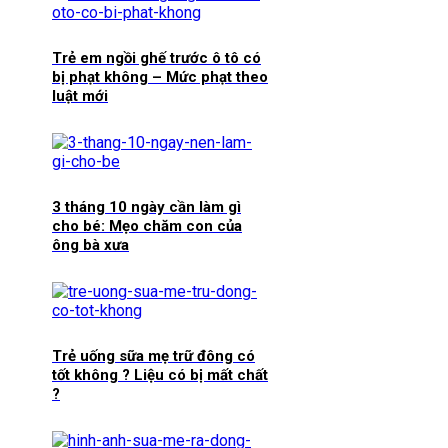
Trẻ em ngồi ghế trước ô tô có
bị phạt không – Mức phạt theo
luật mới
3 tháng 10 ngày cần làm gì
cho bé: Mẹo chăm con của
ông bà xưa
Trẻ uống sữa mẹ trữ đông có
tốt không ? Liệu có bị mất chất
?