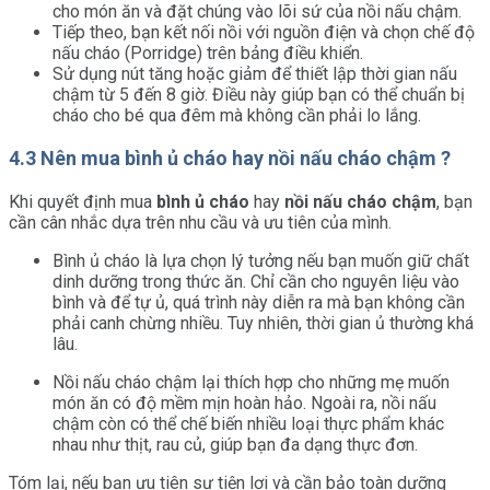
cho món ăn và đặt chúng vào lõi sứ của nồi nấu chậm.
Tiếp theo, bạn kết nối nồi với nguồn điện và chọn chế độ
nấu cháo (Porridge) trên bảng điều khiển.
Sử dụng nút tăng hoặc giảm để thiết lập thời gian nấu
chậm từ 5 đến 8 giờ. Điều này giúp bạn có thể chuẩn bị
cháo cho bé qua đêm mà không cần phải lo lắng.
4.3 Nên mua bình ủ cháo hay nồi nấu cháo chậm ?
Khi quyết định mua
bình ủ cháo
hay
nồi nấu cháo chậm
, bạn
cần cân nhắc dựa trên nhu cầu và ưu tiên của mình.
Bình ủ cháo là lựa chọn lý tưởng nếu bạn muốn giữ chất
dinh dưỡng trong thức ăn. Chỉ cần cho nguyên liệu vào
bình và để tự ủ, quá trình này diễn ra mà bạn không cần
phải canh chừng nhiều. Tuy nhiên, thời gian ủ thường khá
lâu.
Nồi nấu cháo chậm lại thích hợp cho những mẹ muốn
món ăn có độ mềm mịn hoàn hảo. Ngoài ra, nồi nấu
chậm còn có thể chế biến nhiều loại thực phẩm khác
nhau như thịt, rau củ, giúp bạn đa dạng thực đơn.
Tóm lại, nếu bạn ưu tiên sự tiện lợi và cần bảo toàn dưỡng