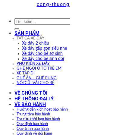
Tìm
kiếm:
SẢN PHẨM
TẤT CẢ XE ĐẨY
Xe đẩy 2 chiều
Xe đẩy gấp gọn siêu nhẹ
Xe đẩy cho bé sơ sinh
Xe đẩy cho bé sinh đôi
PHỤ KIỆN XE ĐẨY
GHẾ NGỒI Ô TÔ TRẺ EM
XE TẬP ĐI
GHẾ ĂN – GHẾ RUNG
NÔI CŨI VẢI CHO BÉ
VỀ CHÚNG TÔI
HỆ THỐNG ĐẠI LÝ
VỀ BẢO HÀNH
Hướng dẫn kích hoạt bảo hành
Trung tâm bảo hành
Tra cứu thời hạn bảo hành
Quy định bảo hành
Quy trình bảo hành
Quy định về đổi hàng