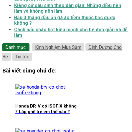
Kiêng cữ sau sinh theo dân gian: Những điều nên
làm và không nên làm
Bầu 3 tháng đầu ăn gà ác tiềm thuốc bắc được
không ?
Cách nấu cháo hạt kiều mạch cho bé đơn giản và dễ
làm
Danh mục:
Kinh Nghiệm Mua Sắm
Dinh Dưỡng Cho
Bé
Tin tức
Bài viết cùng chủ đề:
Honda BR-V có ISOFIX không
? Lắp ghế trẻ em thế nào ?