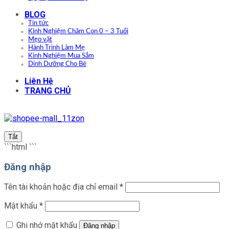
BLOG
Tin tức
Kinh Nghiệm Chăm Con 0 – 3 Tuổi
Mẹo vặt
Hành Trình Làm Mẹ
Kinh Nghiệm Mua Sắm
Dinh Dưỡng Cho Bé
Liên Hệ
TRANG CHỦ
Tắt
```html
```
Đăng nhập
Bắt
Tên tài khoản hoặc địa chỉ email
*
buộc
Bắt
Mật khẩu
*
buộc
Ghi nhớ mật khẩu
Đăng nhập