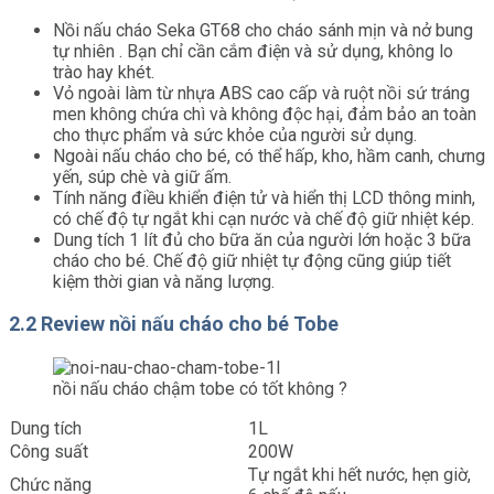
Nồi nấu cháo Seka GT68 cho cháo sánh mịn và nở bung
tự nhiên . Bạn chỉ cần cắm điện và sử dụng, không lo
trào hay khét.
Vỏ ngoài làm từ nhựa ABS cao cấp và ruột nồi sứ tráng
men không chứa chì và không độc hại, đảm bảo an toàn
cho thực phẩm và sức khỏe của người sử dụng.
Ngoài nấu cháo cho bé, có thể hấp, kho, hầm canh, chưng
yến, súp chè và giữ ấm.
Tính năng điều khiển điện tử và hiển thị LCD thông minh,
có chế độ tự ngắt khi cạn nước và chế độ giữ nhiệt kép.
Dung tích 1 lít đủ cho bữa ăn của người lớn hoặc 3 bữa
cháo cho bé. Chế độ giữ nhiệt tự động cũng giúp tiết
kiệm thời gian và năng lượng.
2.2 Review nồi nấu cháo cho bé Tobe
nồi nấu cháo chậm tobe có tốt không ?
Dung tích
1L
Công suất
200W
Tự ngắt khi hết nước, hẹn giờ,
Chức năng