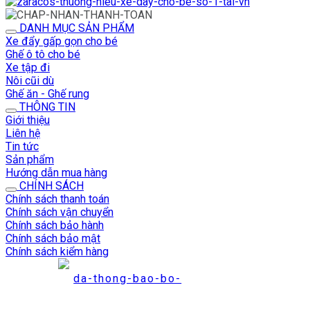
DANH MỤC SẢN PHẨM
Xe đẩy gấp gọn cho bé
Ghế ô tô cho bé
Xe tập đi
Nôi cũi dù
Ghế ăn - Ghế rung
THÔNG TIN
Giới thiệu
Liên hệ
Tin tức
Sản phẩm
Hướng dẫn mua hàng
CHÍNH SÁCH
Chính sách thanh toán
Chính sách vận chuyển
Chính sách bảo hành
Chính sách bảo mật
Chính sách kiểm hàng