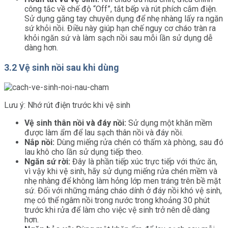
công tắc về chế độ “Off”, tắt bếp và rút phích cắm điện.
Sử dụng găng tay chuyên dụng để nhẹ nhàng lấy ra ngăn
sứ khỏi nồi. Điều này giúp hạn chế nguy cơ cháo tràn ra
khỏi ngăn sứ và làm sạch nồi sau mỗi lần sử dụng dễ
dàng hơn.
3.2 Vệ sinh nồi sau khi dùng
Lưu ý: Nhớ rút điện trước khi vệ sinh
Vệ sinh thân nồi và đáy nồi:
Sử dụng một khăn mềm
được làm ẩm để lau sạch thân nồi và đáy nồi.
Nắp nồi:
Dùng miếng rửa chén có thấm xà phòng, sau đó
lau khô cho lần sử dụng tiếp theo.
Ngăn sứ rời:
Đây là phần tiếp xúc trực tiếp với thức ăn,
vì vậy khi vệ sinh, hãy sử dụng miếng rửa chén mềm và
nhẹ nhàng để không làm hỏng lớp men tráng trên bề mặt
sứ. Đối với những mảng cháo dính ở đáy nồi khó vệ sinh,
mẹ có thể ngâm nồi trong nước trong khoảng 30 phút
trước khi rửa để làm cho việc vệ sinh trở nên dễ dàng
hơn.