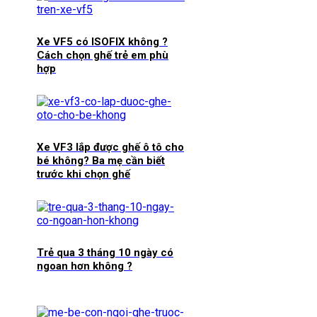
Xe VF5 có ISOFIX không ?
Cách chọn ghế trẻ em phù
hợp
Xe VF3 lắp được ghế ô tô cho
bé không? Ba mẹ cần biết
trước khi chọn ghế
Trẻ qua 3 tháng 10 ngày có
ngoan hơn không ?