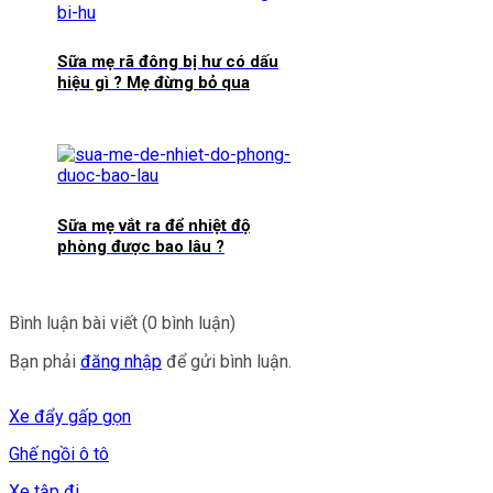
Sữa mẹ rã đông bị hư có dấu
hiệu gì ? Mẹ đừng bỏ qua
Sữa mẹ vắt ra để nhiệt độ
phòng được bao lâu ?
Bình luận bài viết (0 bình luận)
Bạn phải
đăng nhập
để gửi bình luận.
Xe đẩy gấp gọn
Ghế ngồi ô tô
Xe tập đi