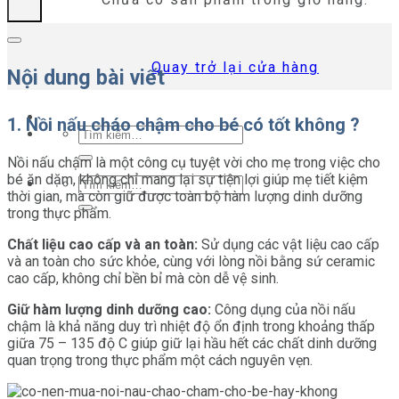
Quay trở lại cửa hàng
Nội dung bài viết
1. Nồi nấu cháo chậm cho bé có tốt không ?
Tìm
kiếm:
Nồi nấu chậm là một công cụ tuyệt vời cho mẹ trong việc cho
bé ăn dặm, không chỉ mang lại sự tiện lợi giúp mẹ tiết kiệm
Tìm
thời gian, mà còn giữ được toàn bộ hàm lượng dinh dưỡng
kiếm:
trong thực phẩm.
Chất liệu cao cấp và an toàn:
Sử dụng các vật liệu cao cấp
và an toàn cho sức khỏe, cùng với lòng nồi bằng sứ ceramic
cao cấp, không chỉ bền bỉ mà còn dễ vệ sinh.
Giữ hàm lượng dinh dưỡng cao:
Công dụng của nồi nấu
chậm là khả năng duy trì nhiệt độ ổn định trong khoảng thấp
giữa 75 – 135 độ C giúp giữ lại hầu hết các chất dinh dưỡng
quan trọng trong thực phẩm một cách nguyên vẹn.