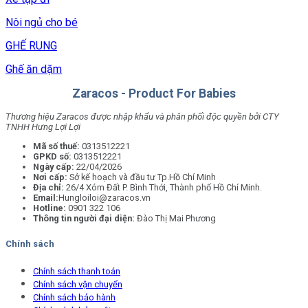
Nôi ngủ cho bé
GHẾ RUNG
Ghế ăn dặm
Zaracos - Product For Babies
Thương hiệu Zaracos được nhập khẩu và phân phối độc quyền bởi CTY
TNHH Hưng Lợi Lợi
Mã số thuế:
0313512221
GPKD số:
0313512221
Ngày cấp:
22/04/2026
Nơi cấp:
Sở kế hoạch và đầu tư Tp.Hồ Chí Minh
Địa chỉ:
26/4 Xóm Đất P. Bình Thới, Thành phố Hồ Chí Minh.
Email:
Hungloiloi@zaracos.vn
Hotline:
0901 322 106
Thông tin người đại diện:
Đào Thị Mai Phương
Chính sách
Chính sách thanh toán
Chính sách vận chuyển
Chính sách bảo hành