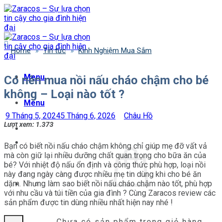
Bỏ
qua
nội
dung
Home
»
Tin tức
»
Kinh Nghiệm Mua Sắm
Menu
Có nên mua nồi nấu cháo chậm cho bé
không – Loại nào tốt ?
Menu
9 Tháng 5, 2024
5 Tháng 6, 2026
Châu Hồ
Lượt xem:
1.373
Bạn có biết nồi nấu cháo chậm không chỉ giúp mẹ đỡ vất vả
mà còn giữ lại nhiều dưỡng chất quan trọng cho bữa ăn của
bé? Với nhiệt độ nấu ổn định và công thức phù hợp, loại nồi
này đang ngày càng được nhiều mẹ tin dùng khi cho bé ăn
dặm. Nhưng làm sao biết nồi nấu cháo chậm nào tốt, phù hợp
với nhu cầu và túi tiền của gia đình ? Cùng Zaracos review các
sản phẩm được tin dùng nhiều nhất hiện nay nhé !
Chưa có sản phẩm trong giỏ hàng.