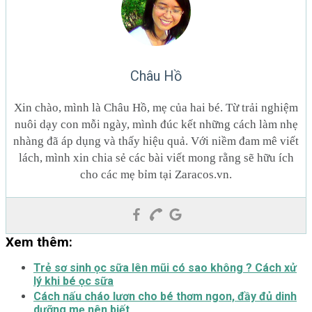
Châu Hồ
Xin chào, mình là Châu Hồ, mẹ của hai bé. Từ trải nghiệm
nuôi dạy con mỗi ngày, mình đúc kết những cách làm nhẹ
nhàng đã áp dụng và thấy hiệu quả. Với niềm đam mê viết
lách, mình xin chia sẻ các bài viết mong rằng sẽ hữu ích
cho các mẹ bỉm tại Zaracos.vn.
Xem thêm:
Trẻ sơ sinh ọc sữa lên mũi có sao không ? Cách xử
lý khi bé ọc sữa
Cách nấu cháo lươn cho bé thơm ngon, đầy đủ dinh
dưỡng mẹ nên biết