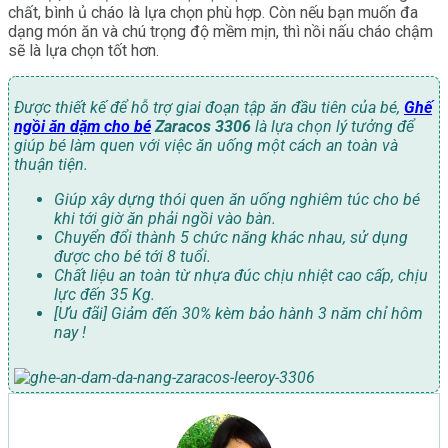
chất, bình ủ cháo là lựa chọn phù hợp. Còn nếu bạn muốn đa
dạng món ăn và chú trọng độ mềm mịn, thì nồi nấu cháo chậm
sẽ là lựa chọn tốt hơn.
Được thiết kế để hỗ trợ giai đoạn tập ăn đầu tiên của bé,
Ghế
ngồi ăn dặm cho bé
Zaracos 3306
là lựa chọn lý tưởng để
giúp bé làm quen với việc ăn uống một cách an toàn và
thuận tiện.
Giúp xây dựng thói quen ăn uống nghiêm túc cho bé
khi tới giờ ăn phải ngồi vào bàn.
Chuyển đổi thành 5 chức năng khác nhau, sử dụng
được cho bé tới 8 tuổi.
Chất liệu an toàn từ nhựa đúc chịu nhiệt cao cấp, chịu
lực đến 35 Kg.
[Ưu đãi] Giảm đến 30% kèm bảo hành 3 năm chỉ hôm
nay !