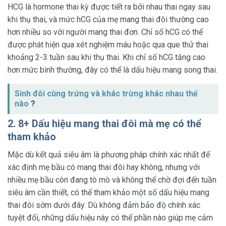
HCG là hormone thai kỳ được tiết ra bởi nhau thai ngay sau
khi thụ thai, và mức hCG của mẹ mang thai đôi thường cao
hơn nhiều so với người mang thai đơn. Chỉ số hCG có thể
được phát hiện qua xét nghiệm máu hoặc qua que thử thai
khoảng 2-3 tuần sau khi thụ thai. Khi chỉ số hCG tăng cao
hơn mức bình thường, đây có thể là dấu hiệu mang song thai.
Sinh đôi cùng trứng và khác trừng khác nhau thế
nào
?
2. 8+ Dấu hiệu mang thai đôi mà mẹ có thể
tham khảo
Mặc dù kết quả siêu âm là phương pháp chính xác nhất để
xác định mẹ bầu có mang thai đôi hay không, nhưng với
nhiều mẹ bầu còn đang tò mò và không thể chờ đợi đến tuần
siêu âm cần thiết, có thể tham khảo một số dấu hiệu mang
thai đôi sớm dưới đây. Dù không đảm bảo độ chính xác
tuyệt đối, những dấu hiệu này có thể phần nào giúp mẹ cảm