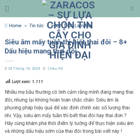
Bỏ
qua
nội
Home
»
Tin tức
»
Hành Trình Làm Mẹ
dung
Siêu âm mấy tuần thì biết thai đôi – 8+
Dấu hiệu mang thai đôi
24 Tháng 10, 2024
Châu Hồ
Lượt xem:
1.111
Nhiều mẹ bầu thường có linh cảm rằng mình đang mang thai
đôi, nhưng lại không hoàn toàn chắc chắn. Siêu âm là
phương pháp hiệu quả để xác định chính xác số lượng thai
nhi. Vậy, siêu âm mấy tuần thì biết thai đôi hay thai đơn ?
Hãy cùng khám phá thời điểm lý tưởng để thực hiện siêu âm
và những dấu hiệu sớm của thai đôi trong bài viết này !