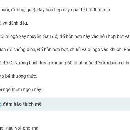
 (muối, đường, quế). Rây hỗn hợp này qua để bột thật mịn.
à và đánh đều.
với bí ngô xay nhuyễn. Sau đó, đổ hỗn hợp này vào hỗn hợp bột và
n để chống dính, Đổ hỗn hợp bột, chuối và bí ngô vào khuôn. Rắc 
0 độ C. Nướng bánh trong khoảng 60 phút hoặc đến khi bánh chín
cho bé thưởng thức.
bí ngô thơm ngon này!
g
đảm bảo thích mê