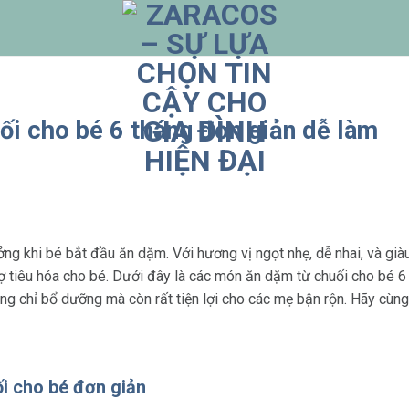
i cho bé 6 tháng đơn giản dễ làm
ng khi bé bắt đầu ăn dặm. Với hương vị ngọt nhẹ, dễ nhai, và già
ợ tiêu hóa cho bé. Dưới đây là các món ăn dặm từ chuối cho bé 6 
ông chỉ bổ dưỡng mà còn rất tiện lợi cho các mẹ bận rộn. Hãy cù
ối cho bé đơn giản