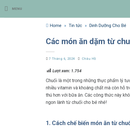
Bỏ
MENU
qua
nội
dung
Home
»
Tin tức
»
Dinh Dưỡng Cho Bé
Các món ăn dặm từ chuố
7 Tháng 6, 2024
Châu Hồ
Lượt xem:
1.754
Chuối là một trong những thực phẩm lý tưở
nhiều vitamin và khoáng chất mà còn hỗ tr
thú hơn với bữa ăn. Các công thức này kh
ngon lành từ chuối cho bé nhé!
1. Cách chế biến món ăn từ chu