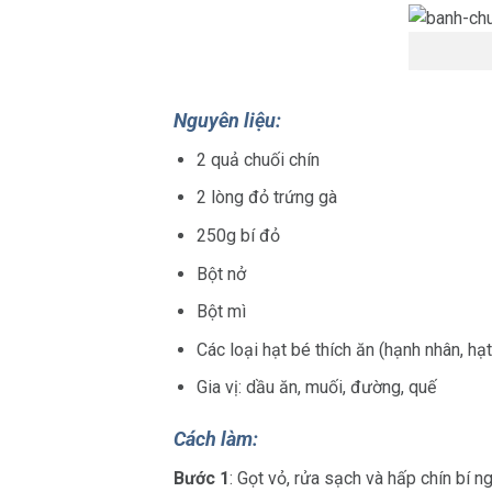
Nguyên liệu:
2 quả chuối chín
2 lòng đỏ trứng gà
250g bí đỏ
Bột nở
Bột mì
Các loại hạt bé thích ăn (hạnh nhân, hạt c
Gia vị: dầu ăn, muối, đường, quế
Cách làm:
Bước 1
: Gọt vỏ, rửa sạch và hấp chín bí n