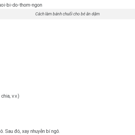
Cách làm bánh chuối cho bé ăn dặm
hia, v.v.)
gô. Sau đó, xay nhuyễn bí ngô.