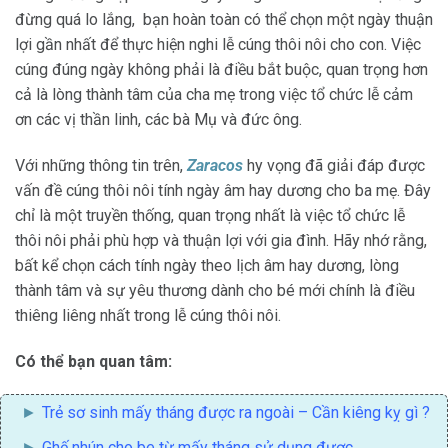
đừng quá lo lắng, bạn hoàn toàn có thể chọn một ngày thuận
lợi gần nhất để thực hiện nghi lễ cúng thôi nôi cho con. Việc
cúng đúng ngày không phải là điều bắt buộc, quan trọng hơn
cả là lòng thành tâm của cha mẹ trong việc tổ chức lễ cảm
ơn các vị thần linh, các bà Mụ và đức ông.
Với những thông tin trên,
Zaracos
hy vọng đã giải đáp được
vấn đề cúng thôi nôi tính ngày âm hay dương cho ba mẹ. Đây
chỉ là một truyền thống, quan trọng nhất là việc tổ chức lễ
thôi nôi phải phù hợp và thuận lợi với gia đình. Hãy nhớ rằng,
bất kể chọn cách tính ngày theo lịch âm hay dương, lòng
thành tâm và sự yêu thương dành cho bé mới chính là điều
thiêng liêng nhất trong lễ cúng thôi nôi.
Có thể bạn quan tâm:
Trẻ sơ sinh mấy tháng được ra ngoài
– Cần kiêng kỵ gì ?
Ghế nhún cho be từ mấy tháng
sử dụng được