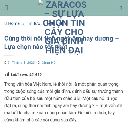
Bỏ
qua
nội
Home
»
Tin tức
»
Mẹo vặt
dung
Cúng thôi nôi tính ngày âm hay dương –
Lựa chọn nào tốt nhất
21 Tháng 8, 2023
Châu Hồ
Lượt xem:
42.419
Trong văn hóa Việt Nam, lễ thôi nôi là một phần quan trọng
trong cuộc sống của mỗi gia đình, đánh dấu sự trưởng thành
đầu tiên của bé sau một năm chào đời. Một câu hỏi được
đặt ra, cúng thôi nôi tính ngày âm hay dương
? – một vấn đề
mà bất kì cha mẹ nào cũng quan tâm. Để hiểu rõ hơn, hãy
cùng khám phá các nội dung sau đây.