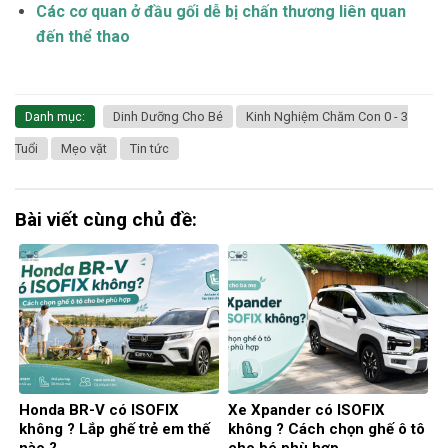
Các cơ quan ở đầu gối dễ bị chấn thương liên quan
đến thể thao
Danh mục:
Dinh Dưỡng Cho Bé
Kinh Nghiệm Chăm Con 0 - 3
Tuổi
Mẹo vặt
Tin tức
Bài viết cùng chủ đề:
Honda BR-V có ISOFIX
Xe Xpander có ISOFIX
không ? Lắp ghế trẻ em thế
không ? Cách chọn ghế ô tô