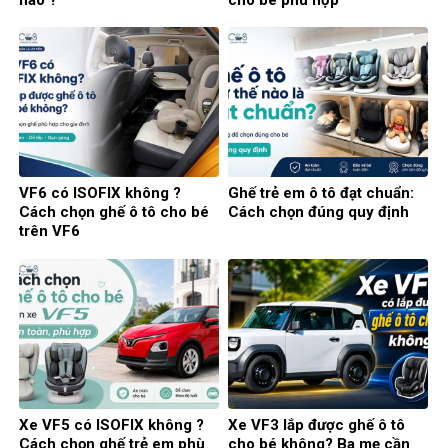
nào ?
cho bé phù hợp
VF6 có ISOFIX không ?
Ghế trẻ em ô tô đạt chuẩn:
Cách chọn ghế ô tô cho bé
Cách chọn đúng quy định
trên VF6
Xe VF5 có ISOFIX không ?
Xe VF3 lắp được ghế ô tô
Cách chọn ghế trẻ em phù
cho bé không? Ba mẹ cần