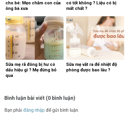
cho bé: Mẹo chăm con của
có tốt không ? Liệu có bị
ông bà xưa
mất chất ?
Sữa mẹ rã đông bị hư có
Sữa mẹ vắt ra để nhiệt độ
dấu hiệu gì ? Mẹ đừng bỏ
phòng được bao lâu ?
qua
Bình luận bài viết (0 bình luận)
Bạn phải
đăng nhập
để gửi bình luận.