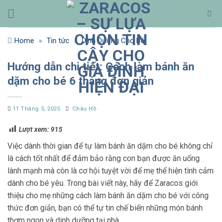
Bỏ
qua
nội
Home
»
Tin tức
»
Dinh Dưỡng Cho Bé
dung
Hướng dẫn chi tiết: Cách làm bánh ăn
dặm cho bé 6 tháng đơn giản
11 Tháng 5, 2025
Châu Hồ
Lượt xem:
915
Việc dành thời gian để tự làm bánh ăn dặm cho bé không chỉ
là cách tốt nhất để đảm bảo rằng con bạn được ăn uống
lành mạnh mà còn là cơ hội tuyệt vời để mẹ thể hiện tình cảm
dành cho bé yêu. Trong bài viết này, hãy để Zaracos giới
thiệu cho mẹ những cách làm bánh ăn dặm cho bé với công
thức đơn giản, bạn có thể tự tin chế biến những món bánh
thơm ngon và dinh dưỡng tại nhà.