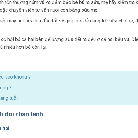
ánh tổn thương núm vú và đảm bảo bé bú ra sữa, mẹ hãy kiểm tra k
hoặc chuyên viên tư vấn nuôi con bằng sữa mẹ.
iếc máy hút sữa hai đầu tốt sẽ giúp mẹ dễ dàng trữ sữa cho bé, đặ
 cơ hội bú cả hai bên để lượng sữa tiết ra đều ở cả hai bầu vú. Đi
ú nhiều hơn bé còn lại.
có sao không
?
hông ?
háng tuổi
h đôi nhàn tênh
ả hai