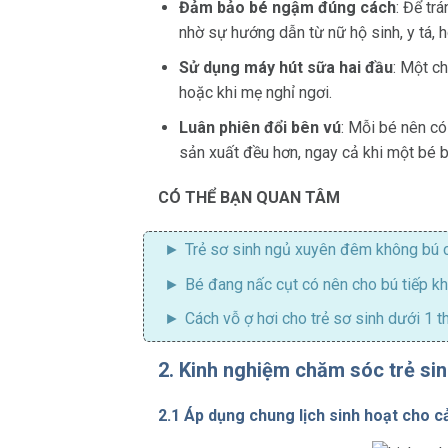
Đảm bảo bé ngậm đúng cách
: Để tr
nhờ sự hướng dẫn từ nữ hộ sinh, y tá, 
Sử dụng máy hút sữa hai đầu
: Một ch
hoặc khi mẹ nghỉ ngơi.
Luân phiên đổi bên vú
: Mỗi bé nên có
sản xuất đều hơn, ngay cả khi một bé b
CÓ THỂ BẠN QUAN TÂM
Trẻ sơ sinh ngủ xuyên đêm không bú 
Bé đang nấc cụt có nên cho bú
tiếp k
Cách vỗ ợ hơi cho trẻ sơ sinh dưới 1 t
2. Kinh nghiệm chăm sóc trẻ sin
2.1 Áp dụng chung lịch sinh hoạt cho c