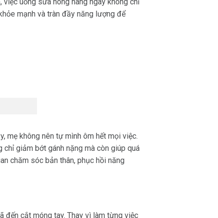
a, việc uống sữa nóng hàng ngày không chỉ
y khỏe mạnh và tràn đầy năng lượng để
y, mẹ không nên tự mình ôm hết mọi việc.
ng chỉ giảm bớt gánh nặng mà còn giúp quá
gian chăm sóc bản thân, phục hồi năng
ã đến cắt móng tay. Thay vì làm từng việc