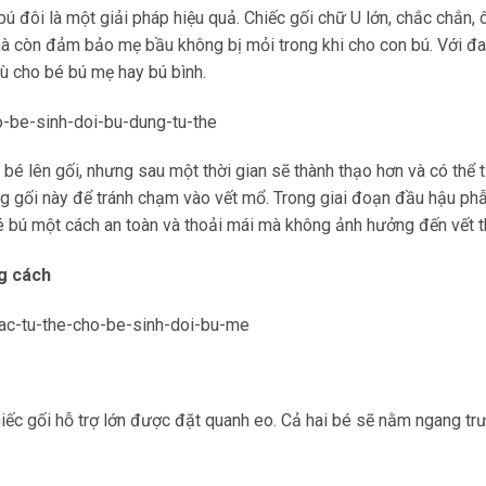
 bú đôi là một giải pháp hiệu quả. Chiếc gối chữ U lớn, chắc chắn
 mà còn đảm bảo mẹ bầu không bị mỏi trong khi cho con bú. Với đai
dù cho bé bú mẹ hay bú bình.
bé lên gối, nhưng sau một thời gian sẽ thành thạo hơn và có thể 
g gối này để tránh chạm vào vết mổ. Trong giai đoạn đầu hậu phẫ
bé bú một cách an toàn và thoải mái mà không ảnh hưởng đến vết 
ng cách
chiếc gối hỗ trợ lớn được đặt quanh eo. Cả hai bé sẽ nằm ngang 