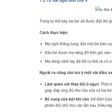
1.3 Tư thế ngồi hình chữ V
Trong tư thế này, hai bé sẽ được đặt lên g
Cách thực hiện:
Mẹ ngồi thẳng lưng, đặt mỗi bé bên cạ
Đầu bé được mẹ nâng đỡ trên gối sao 
Mẹ dùng cánh tay để đỡ cơ thể và cổ củ
Ngoài ra cũng cần lưu ý một vài điều s
Làm quen với thay đổi ở ngực
: Phải 
giúp đáp ứng đủ nhu cầu của cả hai bé
Bổ sung sữa bột khi cần
: Để đảm bảo 
phiên đổi chỗ cho các lần sau. Điều nà