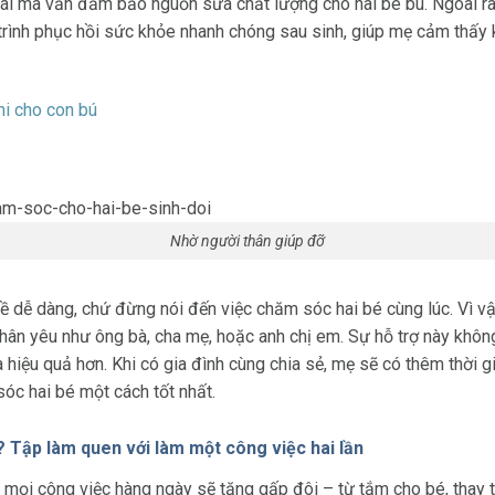
 mái mà vẫn đảm bảo nguồn sữa chất lượng cho hai bé bú. Ngoài r
á trình phục hồi sức khỏe nhanh chóng sau sinh, giúp mẹ cảm thấ
hi cho con bú
Nhờ người thân giúp đỡ
 dễ dàng, chứ đừng nói đến việc chăm sóc hai bé cùng lúc. Vì vậ
hân yêu như ông bà, cha mẹ, hoặc anh chị em. Sự hỗ trợ này khô
à hiệu quả hơn. Khi có gia đình cùng chia sẻ, mẹ sẽ có thêm thời 
óc hai bé một cách tốt nhất.
? Tập làm quen với làm một công việc hai lần
 mọi công việc hàng ngày sẽ tăng gấp đôi – từ tắm cho bé, thay t