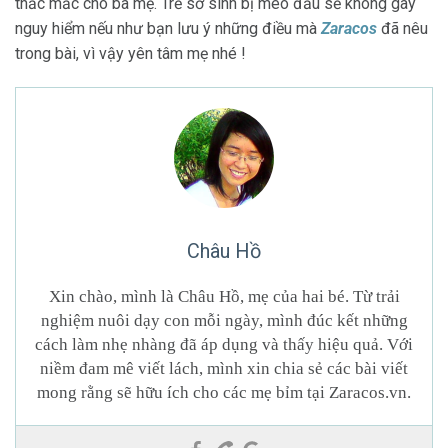
thắc mắc cho ba mẹ. Trẻ sơ sinh bị méo đầu sẽ không gây
nguy hiểm nếu như bạn lưu ý những điều mà
Zaracos
đã nêu
trong bài, vì vậy yên tâm mẹ nhé !
Châu Hồ
Xin chào, mình là Châu Hồ, mẹ của hai bé. Từ trải
nghiệm nuôi dạy con mỗi ngày, mình đúc kết những
cách làm nhẹ nhàng đã áp dụng và thấy hiệu quả. Với
niềm đam mê viết lách, mình xin chia sẻ các bài viết
mong rằng sẽ hữu ích cho các mẹ bỉm tại Zaracos.vn.