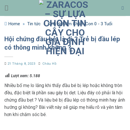
Bỏ
qua
nội
Home
»
Tin tức
»
Kinh Nghiệm Chăm Con 0 - 3 Tuổi
dung
Hội chứng đầu bẹt là gì ? Trẻ bị đầu lép
có thông minh không ?
21 Tháng 8, 2023
Châu Hồ
Lượt xem:
5.188
Nhiều bố mẹ lo lắng khi thấy đầu bé bị lép hoặc không tròn
đều, đặc biệt là phần sau gáy bị dẹt. Liệu đây có phải là hội
chứng đầu bẹt ? Và liệu bé bị đầu lép có thông minh hay ảnh
hưởng gì không? Bài viết này sẽ giúp mẹ hiểu rõ và yên tâm
hơn khi chăm sóc bé.